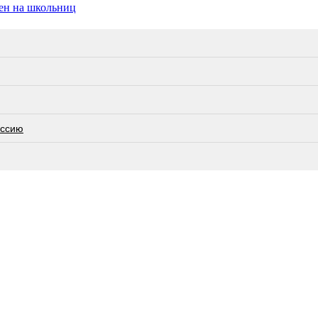
ен на школьниц
оссию