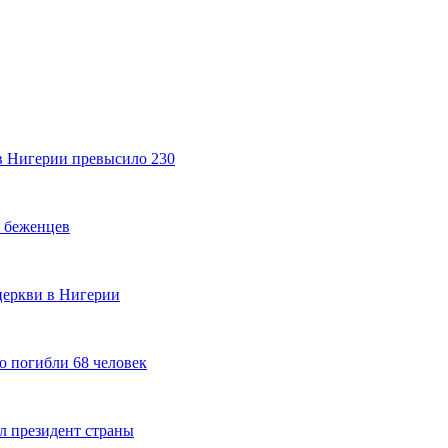
в Нигерии превысило 230
ь беженцев
церкви в Нигерии
ю погибли 68 человек
ал президент страны