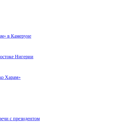
ам» в Камеруне
востоке Нигерии
ко Харам»
речи с президентом