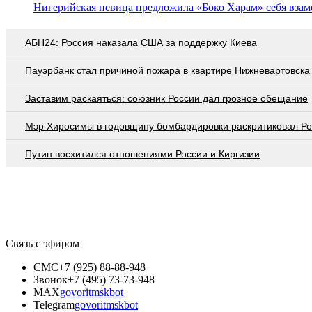
Нигерийская певица предложила «Боко Харам» себя взам
АБН24: Россия наказала США за поддержку Киева
Пауэрбанк стал причиной пожара в квартире Нижневартовска
Заставим раскаяться: союзник России дал грозное обещание
Мэр Хиросимы в годовщину бомбардировки раскритиковал Р
Путин восхитился отношениями России и Киргизии
Связь с эфиром
СМС
+7 (925) 88-88-948
Звонок
+7 (495) 73-73-948
MAX
govoritmskbot
Telegram
govoritmskbot