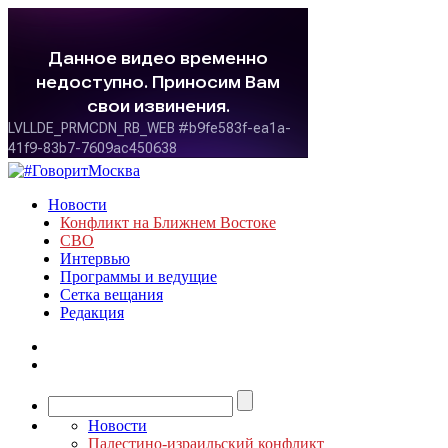
Новости
Конфликт на Ближнем Востоке
СВО
Интервью
Программы и ведущие
Сетка вещания
Редакция
Новости
Палестино-израильский конфликт