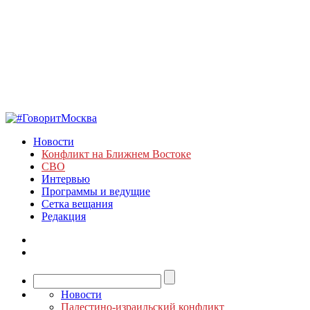
Новости
Конфликт на Ближнем Востоке
СВО
Интервью
Программы и ведущие
Сетка вещания
Редакция
Новости
Палестино-израильский конфликт