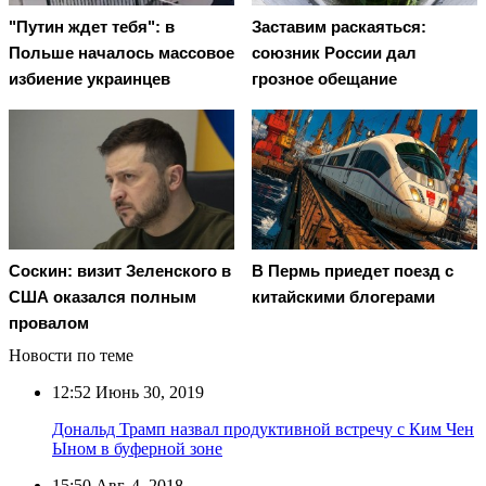
"Путин ждет тебя": в
Заставим раскаяться:
Польше началось массовое
союзник России дал
избиение украинцев
грозное обещание
Соскин: визит Зеленского в
В Пермь приедет поезд с
США оказался полным
китайскими блогерами
провалом
Новости по теме
12:52
Июнь 30, 2019
Дональд Трамп назвал продуктивной встречу с Ким Чен
Ыном в буферной зоне
15:50
Авг. 4, 2018