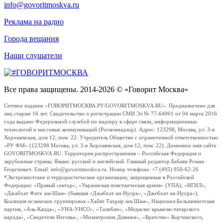
info@govoritmoskva.ru
Реклама на радио
Города вещания
Наши слушатели
Все права защищены. 2014-2026 © «Говорит Москва»
Сетевое издание «ГОВОРИТМОСКВА.РУ/GOVORITMOSKVA.RU». Предназначено для
лиц старше 16 лет. Свидетельство о регистрации СМИ Эл № 77-64961 от 04 марта 2016
года выдано Федеральной службой по надзору в сфере связи, информационных
технологий и массовых коммуникаций (Роскомнадзор). Адрес: 123298, Москва, ул. 3-я
Хорошевская, дом 12, пом. 22. Учредитель Общество с ограниченной ответственностью
«РУ ФМ» (123298 Москва, ул. 3-я Хорошевская, дом 12, пом. 22). Доменное имя сайта
GOVORITMOSKVA.RU. Территория распространения – Российская Федерация и
зарубежные страны. Языки: русский и английский. Главный редактор Бабаян Роман
Георгиевич. Email: info@govoritmoskva.ru. Номер телефона: +7 (495) 950-62-26
*Экстремистские и террористические организации, запрещенные в Российской
Федерации: «Правый сектор», «Украинская повстанческая армия» (УПА), «ИГИЛ»,
«Джабхат Фатх аш-Шам» (бывшая «Джабхат ан-Нусра», «Джебхат ан-Нусра»),
Коалиция исламских группировок «Хайят Тахрир аш-Шам», Национал-Большевистская
партия, «Аль-Каида», «УНА-УНСО», «Талибан», «Меджлис крымско-татарского
народа», «Свидетели Иеговы», «Мизантропик Дивижн», «Братство» Корчинского,