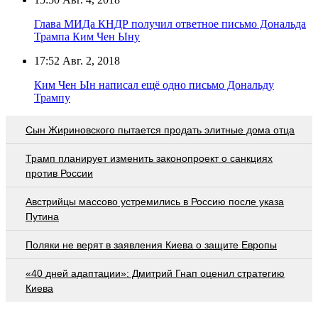
Глава МИДа КНДР получил ответное письмо Дональда
Трампа Ким Чен Ыну
17:52
Авг. 2, 2018
Ким Чен Ын написал ещё одно письмо Дональду
Трампу
Сын Жириновского пытается продать элитные дома отца
Трамп планирует изменить законопроект о санкциях
против России
Австрийцы массово устремились в Россию после указа
Путина
Поляки не верят в заявления Киева о защите Европы
«40 дней адаптации»: Дмитрий Гнап оценил стратегию
Киева