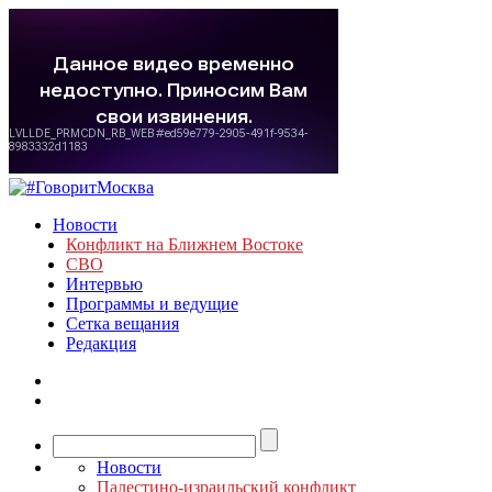
Новости
Конфликт на Ближнем Востоке
СВО
Интервью
Программы и ведущие
Сетка вещания
Редакция
Новости
Палестино-израильский конфликт