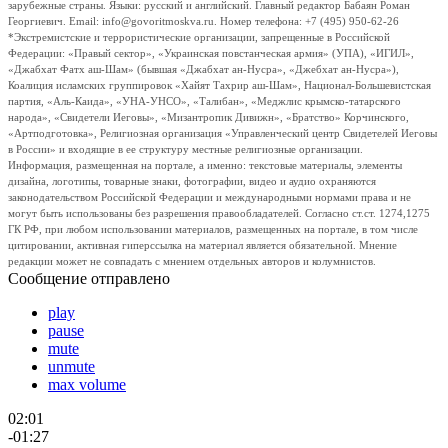
зарубежные страны. Языки: русский и английский. Главный редактор Бабаян Роман
Георгиевич. Email: info@govoritmoskva.ru. Номер телефона: +7 (495) 950-62-26
*Экстремистские и террористические организации, запрещенные в Российской
Федерации: «Правый сектор», «Украинская повстанческая армия» (УПА), «ИГИЛ»,
«Джабхат Фатх аш-Шам» (бывшая «Джабхат ан-Нусра», «Джебхат ан-Нусра»),
Коалиция исламских группировок «Хайят Тахрир аш-Шам», Национал-Большевистская
партия, «Аль-Каида», «УНА-УНСО», «Талибан», «Меджлис крымско-татарского
народа», «Свидетели Иеговы», «Мизантропик Дивижн», «Братство» Корчинского,
«Артподготовка», Религиозная организация «Управленческий центр Свидетелей Иеговы
в России» и входящие в ее структуру местные религиозные организации.
Информация, размещенная на портале, а именно: текстовые материалы, элементы
дизайна, логотипы, товарные знаки, фотографии, видео и аудио охраняются
законодательством Российской Федерации и международными нормами права и не
могут быть использованы без разрешения правообладателей. Согласно ст.ст. 1274,1275
ГК РФ, при любом использовании материалов, размещенных на портале, в том числе
цитировании, активная гиперссылка на материал является обязательной. Мнение
редакции может не совпадать с мнением отдельных авторов и колумнистов.
Сообщение отправлено
play
pause
mute
unmute
max volume
02:01
-01:27