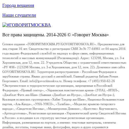
Города вещания
Наши слушатели
Все права защищены. 2014-2026 © «Говорит Москва»
Сетевое издание «ГОВОРИТМОСКВА.РУ/GOVORITMOSKVA.RU». Предназначено для
лиц старше 16 лет. Свидетельство о регистрации СМИ Эл № 77-64961 от 04 марта 2016
года выдано Федеральной службой по надзору в сфере связи, информационных
технологий и массовых коммуникаций (Роскомнадзор). Адрес: 123298, Москва, ул. 3-я
Хорошевская, дом 12, пом. 22. Учредитель Общество с ограниченной ответственностью
«РУ ФМ» (123298 Москва, ул. 3-я Хорошевская, дом 12, пом. 22). Доменное имя сайта
GOVORITMOSKVA.RU. Территория распространения – Российская Федерация и
зарубежные страны. Языки: русский и английский. Главный редактор Бабаян Роман
Георгиевич. Email: info@govoritmoskva.ru. Номер телефона: +7 (495) 950-62-26
*Экстремистские и террористические организации, запрещенные в Российской
Федерации: «Правый сектор», «Украинская повстанческая армия» (УПА), «ИГИЛ»,
«Джабхат Фатх аш-Шам» (бывшая «Джабхат ан-Нусра», «Джебхат ан-Нусра»),
Коалиция исламских группировок «Хайят Тахрир аш-Шам», Национал-Большевистская
партия, «Аль-Каида», «УНА-УНСО», «Талибан», «Меджлис крымско-татарского
народа», «Свидетели Иеговы», «Мизантропик Дивижн», «Братство» Корчинского,
«Артподготовка», Религиозная организация «Управленческий центр Свидетелей Иеговы
в России» и входящие в ее структуру местные религиозные организации.
Информация, размещенная на портале, а именно: текстовые материалы, элементы
дизайна, логотипы, товарные знаки, фотографии, видео и аудио охраняются