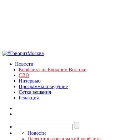
Новости
Конфликт на Ближнем Востоке
СВО
Интервью
Программы и ведущие
Сетка вещания
Редакция
Новости
Палестино-израильский конфликт