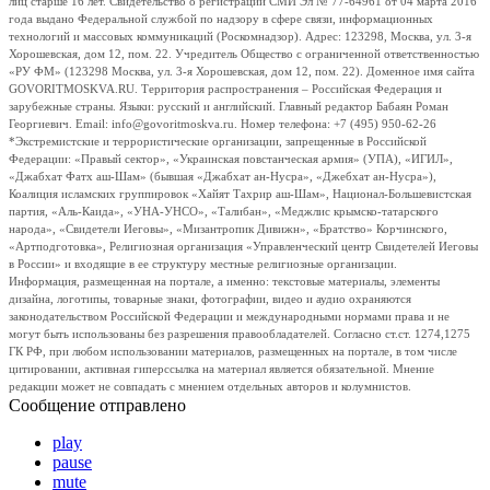
лиц старше 16 лет. Свидетельство о регистрации СМИ Эл № 77-64961 от 04 марта 2016
года выдано Федеральной службой по надзору в сфере связи, информационных
технологий и массовых коммуникаций (Роскомнадзор). Адрес: 123298, Москва, ул. 3-я
Хорошевская, дом 12, пом. 22. Учредитель Общество с ограниченной ответственностью
«РУ ФМ» (123298 Москва, ул. 3-я Хорошевская, дом 12, пом. 22). Доменное имя сайта
GOVORITMOSKVA.RU. Территория распространения – Российская Федерация и
зарубежные страны. Языки: русский и английский. Главный редактор Бабаян Роман
Георгиевич. Email: info@govoritmoskva.ru. Номер телефона: +7 (495) 950-62-26
*Экстремистские и террористические организации, запрещенные в Российской
Федерации: «Правый сектор», «Украинская повстанческая армия» (УПА), «ИГИЛ»,
«Джабхат Фатх аш-Шам» (бывшая «Джабхат ан-Нусра», «Джебхат ан-Нусра»),
Коалиция исламских группировок «Хайят Тахрир аш-Шам», Национал-Большевистская
партия, «Аль-Каида», «УНА-УНСО», «Талибан», «Меджлис крымско-татарского
народа», «Свидетели Иеговы», «Мизантропик Дивижн», «Братство» Корчинского,
«Артподготовка», Религиозная организация «Управленческий центр Свидетелей Иеговы
в России» и входящие в ее структуру местные религиозные организации.
Информация, размещенная на портале, а именно: текстовые материалы, элементы
дизайна, логотипы, товарные знаки, фотографии, видео и аудио охраняются
законодательством Российской Федерации и международными нормами права и не
могут быть использованы без разрешения правообладателей. Согласно ст.ст. 1274,1275
ГК РФ, при любом использовании материалов, размещенных на портале, в том числе
цитировании, активная гиперссылка на материал является обязательной. Мнение
редакции может не совпадать с мнением отдельных авторов и колумнистов.
Сообщение отправлено
play
pause
mute