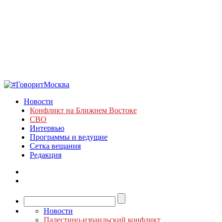
Новости
Конфликт на Ближнем Востоке
СВО
Интервью
Программы и ведущие
Сетка вещания
Редакция
Новости
Палестино-израильский конфликт