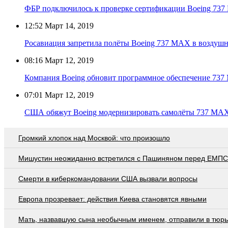
ФБР подключилось к проверке сертификации Boeing 73
12:52
Март 14, 2019
Росавиация запретила полёты Boeing 737 МАХ в воздушн
08:16
Март 12, 2019
Компания Boeing обновит программное обеспечение 73
07:01
Март 12, 2019
США обяжут Boeing модернизировать самолёты 737 MAX
Громкий хлопок над Москвой: что произошло
Мишустин неожиданно встретился с Пашиняном перед ЕМПС
Смерти в киберкомандовании США вызвали вопросы
Европа прозревает: действия Киева становятся явными
Мать, назвавшую сына необычным именем, отправили в тюр