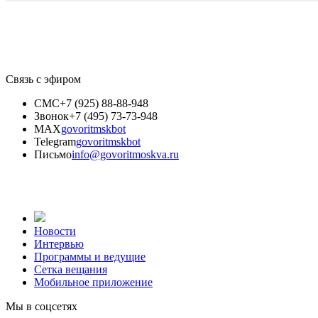
Связь с эфиром
СМС
+7 (925) 88-88-948
Звонок
+7 (495) 73-73-948
MAX
govoritmskbot
Telegram
govoritmskbot
Письмо
info@govoritmoskva.ru
Новости
Интервью
Программы и ведущие
Сетка вещания
Мобильное приложение
Мы в соцсетях