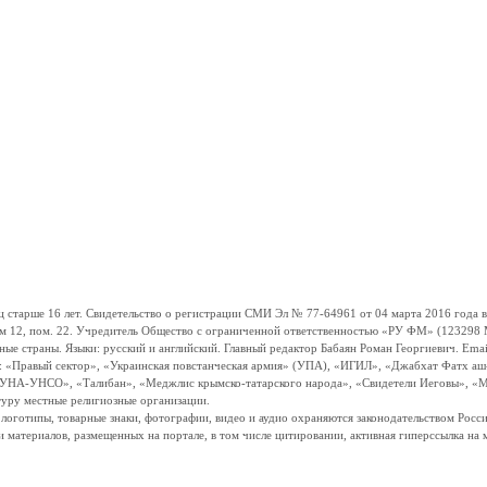
ше 16 лет. Свидетельство о регистрации СМИ Эл № 77-64961 от 04 марта 2016 года вы
ом 12, пом. 22. Учредитель Общество с ограниченной ответственностью «РУ ФМ» (123298 Мо
траны. Языки: русский и английский. Главный редактор Бабаян Роман Георгиевич. Email:
и: «Правый сектор», «Украинская повстанческая армия» (УПА), «ИГИЛ», «Джабхат Фатх а
«УНА-УНСО», «Талибан», «Меджлис крымско-татарского народа», «Свидетели Иеговы», «М
туру местные религиозные организации.
, логотипы, товарные знаки, фотографии, видео и аудио охраняются законодательством Ро
и материалов, размещенных на портале, в том числе цитировании, активная гиперссылка на 