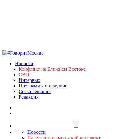
Новости
Конфликт на Ближнем Востоке
СВО
Интервью
Программы и ведущие
Сетка вещания
Редакция
Новости
Палестино-израильский конфликт