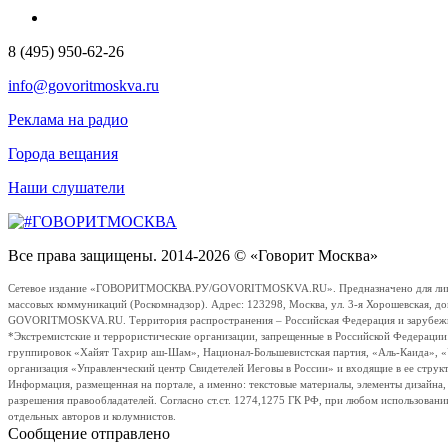
8 (495) 950-62-26
info@govoritmoskva.ru
Реклама на радио
Города вещания
Наши слушатели
Все права защищены. 2014-2026 © «Говорит Москва»
Сетевое издание «ГОВОРИТМОСКВА.РУ/GOVORITMOSKVA.RU». Предназначено для лиц стар
массовых коммуникаций (Роскомнадзор). Адрес: 123298, Москва, ул. 3-я Хорошевская, д
GOVORITMOSKVA.RU. Территория распространения – Российская Федерация и зарубежные с
*Экстремистские и террористические организации, запрещенные в Российской Федераци
группировок «Хайят Тахрир аш-Шам», Национал-Большевистская партия, «Аль-Каида», 
организация «Управленческий центр Свидетелей Иеговы в России» и входящие в ее струк
Информация, размещенная на портале, а именно: текстовые материалы, элементы дизайна
разрешения правообладателей. Согласно ст.ст. 1274,1275 ГК РФ, при любом использовани
отдельных авторов и колумнистов.
Сообщение отправлено