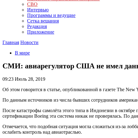
СВО
Интервью
Программы и ведущие
Сетка вещания
Редакция
Приложение
Главная
Новости
В мире
CМИ: авиарегулятор США не имел данн
09:23
Июль 28, 2019
Об этом говорится в статье, опубликованной в газете The New Y
По данным источников из числа бывших сотрудников американ
После катастрофы самолёта этого типа в Индонезии в октябре
сертификации Boeing эта система никак не проверялась. По д
Отмечается, что подобная ситуация могла сложиться из-за лоб
ослабить контроль над авиаотраслью.