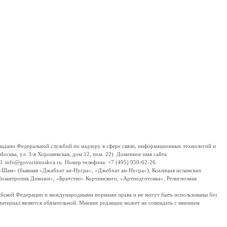
дано Федеральной службой по надзору в сфере связи, информационных технологий и
сква, ул. 3-я Хорошевская, дом 12, пом. 22). Доменное имя сайта
 info@govoritmoskva.ru. Номер телефона: +7 (495) 950-62-26
ш-Шам» (бывшая «Джабхат ан-Нусра», «Джебхат ан-Нусра»), Коалиция исламских
изантропик Дивижн», «Братство» Корчинского, «Артподготовка», Религиозная
ссийской Федерации и международными нормами права и не могут быть использованы без
материал является обязательной. Мнение редакции может не совпадать с мнением