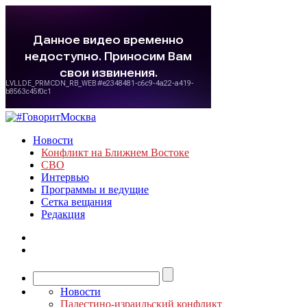
Новости
Конфликт на Ближнем Востоке
СВО
Интервью
Программы и ведущие
Сетка вещания
Редакция
Новости
Палестино-израильский конфликт