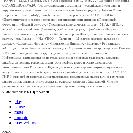
«РУ ФМ» (123298 Москва, ул. 3-я Хорошевская, дом 12, пом. 22). Доменное имя сайта
GOVORITMOSKVA.RU. Территория распространения – Российская Федерация и
зарубежные страны. Языки: русский и английский. Главный редактор Бабаян Роман
Георгиевич. Email: info@govoritmoskva.ru. Номер телефона: +7 (495) 950-62-26
*Экстремистские и террористические организации, запрещенные в Российской
Федерации: «Правый сектор», «Украинская повстанческая армия» (УПА), «ИГИЛ»,
«Джабхат Фатх аш-Шам» (бывшая «Джабхат ан-Нусра», «Джебхат ан-Нусра»),
Коалиция исламских группировок «Хайят Тахрир аш-Шам», Национал-Большевистская
партия, «Аль-Каида», «УНА-УНСО», «Талибан», «Меджлис крымско-татарского
народа», «Свидетели Иеговы», «Мизантропик Дивижн», «Братство» Корчинского,
«Артподготовка», Религиозная организация «Управленческий центр Свидетелей Иеговы
в России» и входящие в ее структуру местные религиозные организации.
Информация, размещенная на портале, а именно: текстовые материалы, элементы
дизайна, логотипы, товарные знаки, фотографии, видео и аудио охраняются
законодательством Российской Федерации и международными нормами права и не
могут быть использованы без разрешения правообладателей. Согласно ст.ст. 1274,1275
ГК РФ, при любом использовании материалов, размещенных на портале, в том числе
цитировании, активная гиперссылка на материал является обязательной. Мнение
редакции может не совпадать с мнением отдельных авторов и колумнистов.
Сообщение отправлено
play
pause
mute
unmute
max volume
02:01