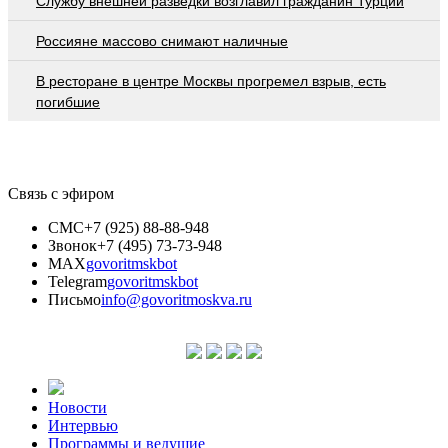
Службу внешней разведки возглавил гражданин Турции
Россияне массово снимают наличные
В ресторане в центре Москвы прогремел взрыв, есть
погибшие
Связь с эфиром
СМС
+7 (925) 88-88-948
Звонок
+7 (495) 73-73-948
MAX
govoritmskbot
Telegram
govoritmskbot
Письмо
info@govoritmoskva.ru
Новости
Интервью
Программы и ведущие