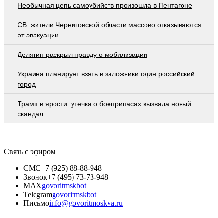
Необычная цепь самоубийств произошла в Пентагоне
СВ: жители Черниговской области массово отказываются
от эвакуации
Делягин раскрыл правду о мобилизации
Украина планирует взять в заложники один российский
город
Трамп в ярости: утечка о боеприпасах вызвала новый
скандал
Связь с эфиром
СМС
+7 (925) 88-88-948
Звонок
+7 (495) 73-73-948
MAX
govoritmskbot
Telegram
govoritmskbot
Письмо
info@govoritmoskva.ru