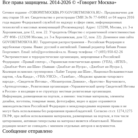
Все права защищены. 2014-2026 © «Говорит Москва»
Сетевое издание «ГОВОРИТМОСКВА.РУ/GOVORITMOSKVA.RU». Предназначено для
лиц старше 16 лет. Свидетельство о регистрации СМИ Эл № 77-64961 от 04 марта 2016
года выдано Федеральной службой по надзору в сфере связи, информационных
технологий и массовых коммуникаций (Роскомнадзор). Адрес: 123298, Москва, ул. 3-я
Хорошевская, дом 12, пом. 22. Учредитель Общество с ограниченной ответственностью
«РУ ФМ» (123298 Москва, ул. 3-я Хорошевская, дом 12, пом. 22). Доменное имя сайта
GOVORITMOSKVA.RU. Территория распространения – Российская Федерация и
зарубежные страны. Языки: русский и английский. Главный редактор Бабаян Роман
Георгиевич. Email: info@govoritmoskva.ru. Номер телефона: +7 (495) 950-62-26
*Экстремистские и террористические организации, запрещенные в Российской
Федерации: «Правый сектор», «Украинская повстанческая армия» (УПА), «ИГИЛ»,
«Джабхат Фатх аш-Шам» (бывшая «Джабхат ан-Нусра», «Джебхат ан-Нусра»),
Коалиция исламских группировок «Хайят Тахрир аш-Шам», Национал-Большевистская
партия, «Аль-Каида», «УНА-УНСО», «Талибан», «Меджлис крымско-татарского
народа», «Свидетели Иеговы», «Мизантропик Дивижн», «Братство» Корчинского,
«Артподготовка», Религиозная организация «Управленческий центр Свидетелей Иеговы
в России» и входящие в ее структуру местные религиозные организации.
Информация, размещенная на портале, а именно: текстовые материалы, элементы
дизайна, логотипы, товарные знаки, фотографии, видео и аудио охраняются
законодательством Российской Федерации и международными нормами права и не
могут быть использованы без разрешения правообладателей. Согласно ст.ст. 1274,1275
ГК РФ, при любом использовании материалов, размещенных на портале, в том числе
цитировании, активная гиперссылка на материал является обязательной. Мнение
редакции может не совпадать с мнением отдельных авторов и колумнистов.
Сообщение отправлено