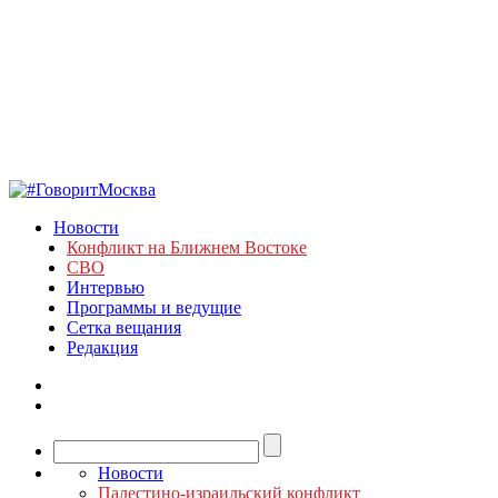
Новости
Конфликт на Ближнем Востоке
СВО
Интервью
Программы и ведущие
Сетка вещания
Редакция
Новости
Палестино-израильский конфликт