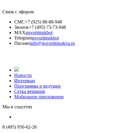
Связь с эфиром
СМС
+7 (925) 88-88-948
Звонок
+7 (495) 73-73-948
MAX
govoritmskbot
Telegram
govoritmskbot
Письмо
info@govoritmoskva.ru
Новости
Интервью
Программы и ведущие
Сетка вещания
Мобильное приложение
Мы в соцсетях
8 (495) 950-62-26