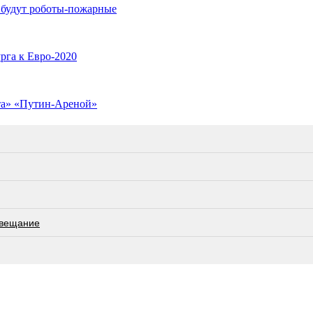
 будут роботы-пожарные
рга к Евро-2020
та» «Путин-Ареной»
овещание