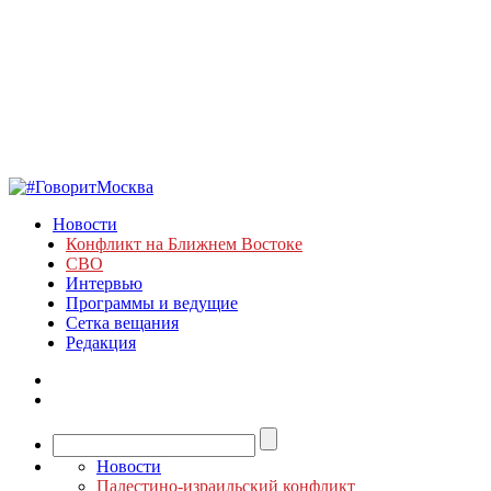
Новости
Конфликт на Ближнем Востоке
СВО
Интервью
Программы и ведущие
Сетка вещания
Редакция
Новости
Палестино-израильский конфликт