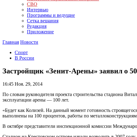
СВО
Интервью
Программы и ведущие
Сетка вещания
Редакция
Приложение
Главная
Новости
Спорт
В России
Застройщик «Зенит-Арены» заявил о 50
16:45
Ноя. 29, 2014
По словам руководителя проекта строительства стадиона Витал
эксплуатации арены — 100 лет.
«Будет как Колизей. На данный момент готовность строящегося
выполнены на 100 процентов, работы по металлоконструкциям 
В октябре представители инспекционной комиссии Междунаро
Стадион на Крестовском острове начали возводить в 2007 году.