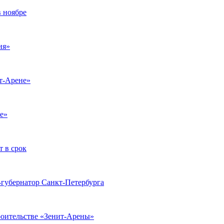
 ноябре
ия»
т-Арене»
е»
т в срок
губернатор Санкт-Петербурга
роительстве «Зенит-Арены»