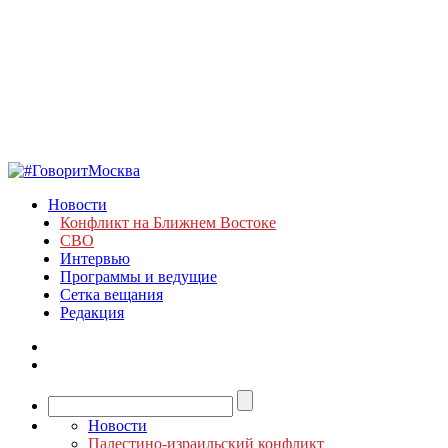
Новости
Конфликт на Ближнем Востоке
СВО
Интервью
Программы и ведущие
Сетка вещания
Редакция
Новости
Палестино-израильский конфликт