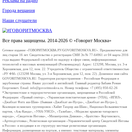
Реклама на радио
Города вещания
Наши слушатели
Все права защищены. 2014-2026 © «Говорит Москва»
Сетевое издание «ГОВОРИТМОСКВА.РУ/GOVORITMOSKVA.RU». Предназначено для
лиц старше 16 лет. Свидетельство о регистрации СМИ Эл № 77-64961 от 04 марта 2016
года выдано Федеральной службой по надзору в сфере связи, информационных
технологий и массовых коммуникаций (Роскомнадзор). Адрес: 123298, Москва, ул. 3-я
Хорошевская, дом 12, пом. 22. Учредитель Общество с ограниченной ответственностью
«РУ ФМ» (123298 Москва, ул. 3-я Хорошевская, дом 12, пом. 22). Доменное имя сайта
GOVORITMOSKVA.RU. Территория распространения – Российская Федерация и
зарубежные страны. Языки: русский и английский. Главный редактор Бабаян Роман
Георгиевич. Email: info@govoritmoskva.ru. Номер телефона: +7 (495) 950-62-26
*Экстремистские и террористические организации, запрещенные в Российской
Федерации: «Правый сектор», «Украинская повстанческая армия» (УПА), «ИГИЛ»,
«Джабхат Фатх аш-Шам» (бывшая «Джабхат ан-Нусра», «Джебхат ан-Нусра»),
Коалиция исламских группировок «Хайят Тахрир аш-Шам», Национал-Большевистская
партия, «Аль-Каида», «УНА-УНСО», «Талибан», «Меджлис крымско-татарского
народа», «Свидетели Иеговы», «Мизантропик Дивижн», «Братство» Корчинского,
«Артподготовка», Религиозная организация «Управленческий центр Свидетелей Иеговы
в России» и входящие в ее структуру местные религиозные организации.
Информация, размещенная на портале, а именно: текстовые материалы, элементы