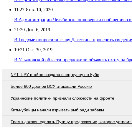
11:27
Янв. 10, 2020
В Администрации Челябинска опровергли сообщения о в
21:20
Дек. 6, 2019
В Госдуме попросили главу Дагестана проверить сведени
19:21
Окт. 30, 2019
В Ульяновской области предложили объявить охоту на б
NYT: ЦРУ втайне создало спецгруппу по Кубе
Более 600 дронов ВСУ атаковали Россию
Украинские политики признали сложности на фронте
Киты-убийцы начали взрывать рыб ради забавы
Трамп должен сделать Путину предложение, которое устроит