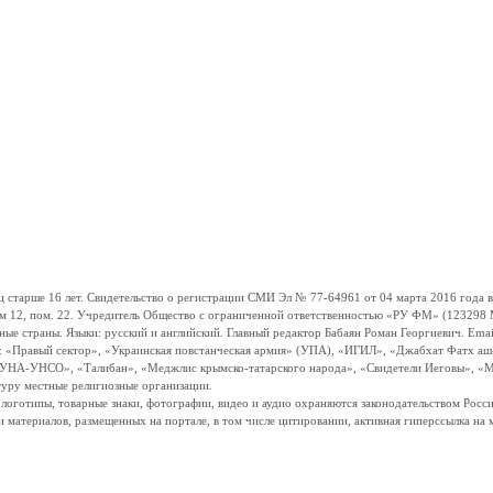
ше 16 лет. Свидетельство о регистрации СМИ Эл № 77-64961 от 04 марта 2016 года вы
ом 12, пом. 22. Учредитель Общество с ограниченной ответственностью «РУ ФМ» (123298 Мо
траны. Языки: русский и английский. Главный редактор Бабаян Роман Георгиевич. Email:
и: «Правый сектор», «Украинская повстанческая армия» (УПА), «ИГИЛ», «Джабхат Фатх а
«УНА-УНСО», «Талибан», «Меджлис крымско-татарского народа», «Свидетели Иеговы», «М
туру местные религиозные организации.
, логотипы, товарные знаки, фотографии, видео и аудио охраняются законодательством Ро
и материалов, размещенных на портале, в том числе цитировании, активная гиперссылка на 