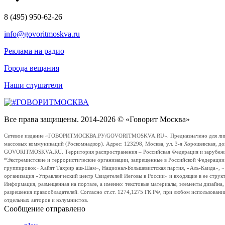
8 (495) 950-62-26
info@govoritmoskva.ru
Реклама на радио
Города вещания
Наши слушатели
Все права защищены. 2014-2026 © «Говорит Москва»
Сетевое издание «ГОВОРИТМОСКВА.РУ/GOVORITMOSKVA.RU». Предназначено для лиц стар
массовых коммуникаций (Роскомнадзор). Адрес: 123298, Москва, ул. 3-я Хорошевская, д
GOVORITMOSKVA.RU. Территория распространения – Российская Федерация и зарубежные с
*Экстремистские и террористические организации, запрещенные в Российской Федераци
группировок «Хайят Тахрир аш-Шам», Национал-Большевистская партия, «Аль-Каида», 
организация «Управленческий центр Свидетелей Иеговы в России» и входящие в ее струк
Информация, размещенная на портале, а именно: текстовые материалы, элементы дизайна
разрешения правообладателей. Согласно ст.ст. 1274,1275 ГК РФ, при любом использовани
отдельных авторов и колумнистов.
Сообщение отправлено