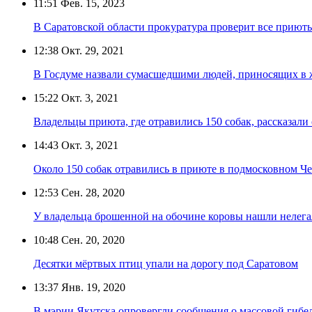
11:51
Фев. 15, 2023
В Саратовской области прокуратура проверит все приют
12:38
Окт. 29, 2021
В Госдуме назвали сумасшедшими людей, приносящих в 
15:22
Окт. 3, 2021
Владельцы приюта, где отравились 150 собак, рассказали
14:43
Окт. 3, 2021
Около 150 собак отравились в приюте в подмосковном Че
12:53
Сен. 28, 2020
У владельца брошенной на обочине коровы нашли нелега
10:48
Сен. 20, 2020
Десятки мёртвых птиц упали на дорогу под Саратовом
13:37
Янв. 19, 2020
В мэрии Якутска опровергли сообщения о массовой гибел