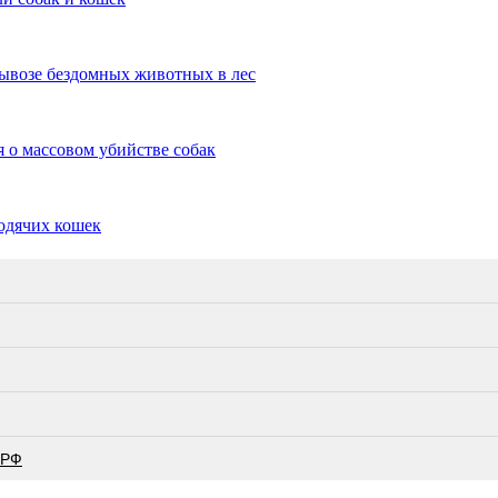
ывозе бездомных животных в лес
я о массовом убийстве собак
родячих кошек
 РФ