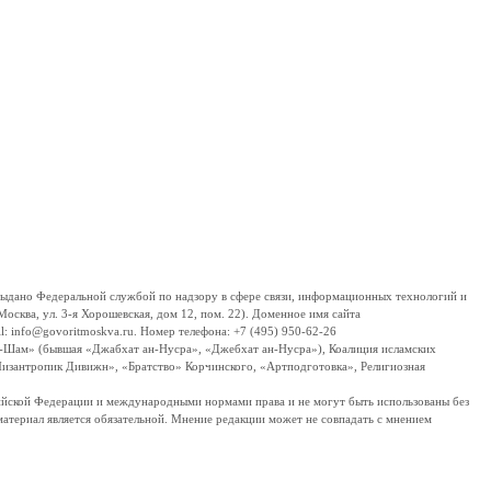
дано Федеральной службой по надзору в сфере связи, информационных технологий и
сква, ул. 3-я Хорошевская, дом 12, пом. 22). Доменное имя сайта
 info@govoritmoskva.ru. Номер телефона: +7 (495) 950-62-26
ш-Шам» (бывшая «Джабхат ан-Нусра», «Джебхат ан-Нусра»), Коалиция исламских
изантропик Дивижн», «Братство» Корчинского, «Артподготовка», Религиозная
ссийской Федерации и международными нормами права и не могут быть использованы без
материал является обязательной. Мнение редакции может не совпадать с мнением