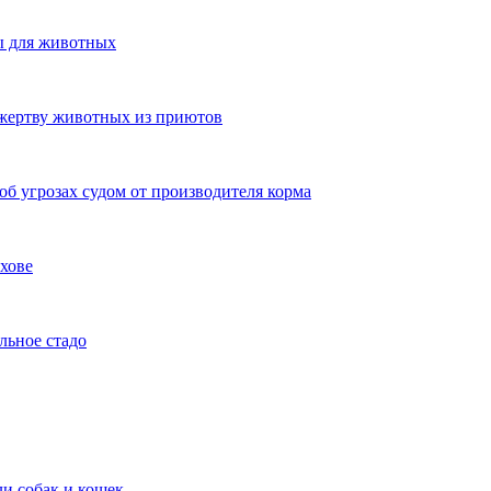
ы для животных
жертву животных из приютов
 об угрозах судом от производителя корма
хове
льное стадо
и собак и кошек