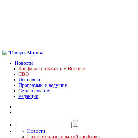
Новости
Конфликт на Ближнем Востоке
СВО
Интервью
Программы и ведущие
Сетка вещания
Редакция
Новости
Палестино-израильский конфликт