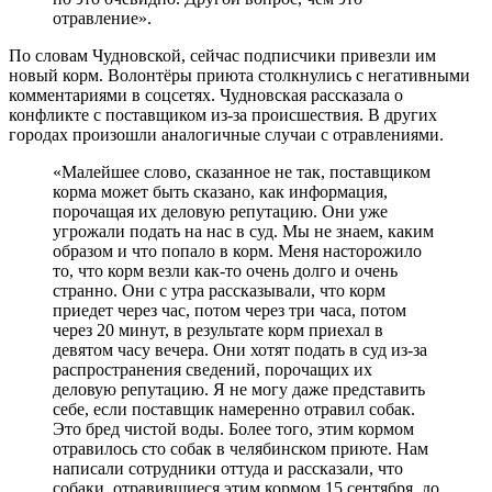
отравление».
По словам Чудновской, сейчас подписчики привезли им
новый корм. Волонтёры приюта столкнулись с негативными
комментариями в соцсетях. Чудновская рассказала о
конфликте с поставщиком из-за происшествия. В других
городах произошли аналогичные случаи с отравлениями.
«Малейшее слово, сказанное не так, поставщиком
корма может быть сказано, как информация,
порочащая их деловую репутацию. Они уже
угрожали подать на нас в суд. Мы не знаем, каким
образом и что попало в корм. Меня насторожило
то, что корм везли как-то очень долго и очень
странно. Они с утра рассказывали, что корм
приедет через час, потом через три часа, потом
через 20 минут, в результате корм приехал в
девятом часу вечера. Они хотят подать в суд из-за
распространения сведений, порочащих их
деловую репутацию. Я не могу даже представить
себе, если поставщик намеренно отравил собак.
Это бред чистой воды. Более того, этим кормом
отравилось сто собак в челябинском приюте. Нам
написали сотрудники оттуда и рассказали, что
собаки, отравившиеся этим кормом 15 сентября, до