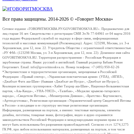
Все права защищены. 2014-2026 © «Говорит Москва»
Сетевое издание «ГОВОРИТМОСКВА.РУ/GOVORITMOSKVA.RU». Предназначено для
лиц старше 16 лет. Свидетельство о регистрации СМИ Эл № 77-64961 от 04 марта 2016
года выдано Федеральной службой по надзору в сфере связи, информационных
технологий и массовых коммуникаций (Роскомнадзор). Адрес: 123298, Москва, ул. 3-я
Хорошевская, дом 12, пом. 22. Учредитель Общество с ограниченной ответственностью
«РУ ФМ» (123298 Москва, ул. 3-я Хорошевская, дом 12, пом. 22). Доменное имя сайта
GOVORITMOSKVA.RU. Территория распространения – Российская Федерация и
зарубежные страны. Языки: русский и английский. Главный редактор Бабаян Роман
Георгиевич. Email: info@govoritmoskva.ru. Номер телефона: +7 (495) 950-62-26
*Экстремистские и террористические организации, запрещенные в Российской
Федерации: «Правый сектор», «Украинская повстанческая армия» (УПА), «ИГИЛ»,
«Джабхат Фатх аш-Шам» (бывшая «Джабхат ан-Нусра», «Джебхат ан-Нусра»),
Коалиция исламских группировок «Хайят Тахрир аш-Шам», Национал-Большевистская
партия, «Аль-Каида», «УНА-УНСО», «Талибан», «Меджлис крымско-татарского
народа», «Свидетели Иеговы», «Мизантропик Дивижн», «Братство» Корчинского,
«Артподготовка», Религиозная организация «Управленческий центр Свидетелей Иеговы
в России» и входящие в ее структуру местные религиозные организации.
Информация, размещенная на портале, а именно: текстовые материалы, элементы
дизайна, логотипы, товарные знаки, фотографии, видео и аудио охраняются
законодательством Российской Федерации и международными нормами права и не
могут быть использованы без разрешения правообладателей. Согласно ст.ст. 1274,1275
ГК РФ, при любом использовании материалов, размещенных на портале, в том числе