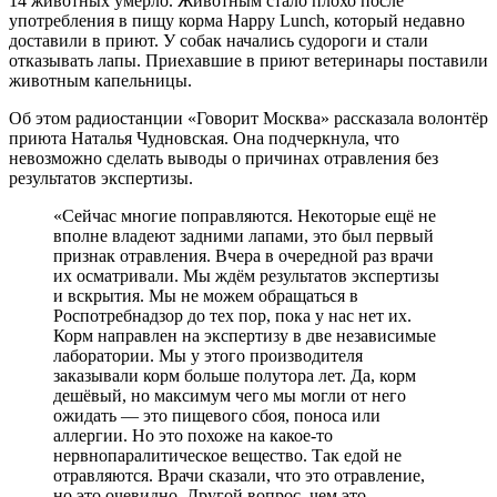
14 животных умерло. Животным стало плохо после
употребления в пищу корма Happy Lunch, который недавно
доставили в приют. У собак начались судороги и стали
отказывать лапы. Приехавшие в приют ветеринары поставили
животным капельницы.
Об этом радиостанции «Говорит Москва» рассказала волонтёр
приюта Наталья Чудновская. Она подчеркнула, что
невозможно сделать выводы о причинах отравления без
результатов экспертизы.
«Сейчас многие поправляются. Некоторые ещё не
вполне владеют задними лапами, это был первый
признак отравления. Вчера в очередной раз врачи
их осматривали. Мы ждём результатов экспертизы
и вскрытия. Мы не можем обращаться в
Роспотребнадзор до тех пор, пока у нас нет их.
Корм направлен на экспертизу в две независимые
лаборатории. Мы у этого производителя
заказывали корм больше полутора лет. Да, корм
дешёвый, но максимум чего мы могли от него
ожидать — это пищевого сбоя, поноса или
аллергии. Но это похоже на какое-то
нервнопаралитическое вещество. Так едой не
отравляются. Врачи сказали, что это отравление,
но это очевидно. Другой вопрос, чем это