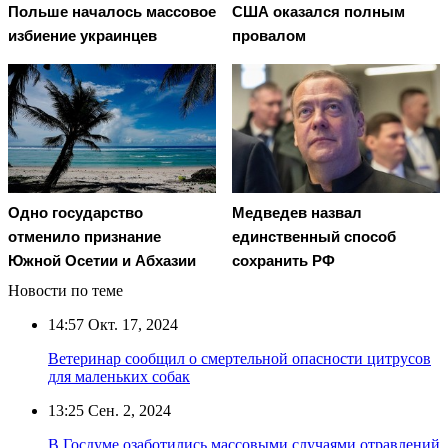
Польше началось массовое
США оказался полным
избиение украинцев
провалом
Одно государство
Медведев назвал
отменило признание
единственный способ
Южной Осетии и Абхазии
сохранить РФ
Новости по теме
14:57
Окт. 17, 2024
Ветеринар сообщил о смертельной опасности цитрусов
для маленьких собак
13:25
Сен. 2, 2024
В Госдуме озаботились массовыми случаями отравлений