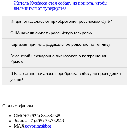
Житель Кузбасса съел собаку из приюта, чтобы
вылечиться от туберкулёза
Индия отказалась от приобретения российских Су-57
США начали скупать российскую газировку
Киргизия приняла радикальное решение по топливу
Зеленский неожиданно высказался о возвращении
Крыма
В Казахстане началась переброска войск для проведения
учений
Связь с эфиром
СМС
+7 (925) 88-88-948
Звонок
+7 (495) 73-73-948
MAX
govoritmskbot