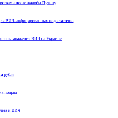
арствами после жалобы Путину
 для ВИЧ-инфицированных недостаточно
овень заражения ВИЧ на Украине
са рубля
нь подряд
улёза и ВИЧ