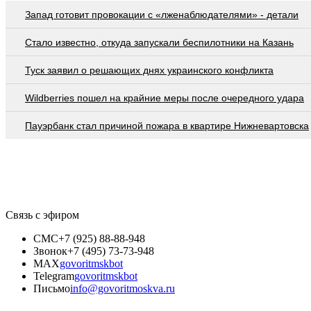
Запад готовит провокации с «лженаблюдателями» - детали
Стало известно, откуда запускали беспилотники на Казань
Туск заявил о решающих днях украинского конфликта
Wildberries пошел на крайние меры после очередного удара
Пауэрбанк стал причиной пожара в квартире Нижневартовска
Связь с эфиром
СМС
+7 (925) 88-88-948
Звонок
+7 (495) 73-73-948
MAX
govoritmskbot
Telegram
govoritmskbot
Письмо
info@govoritmoskva.ru