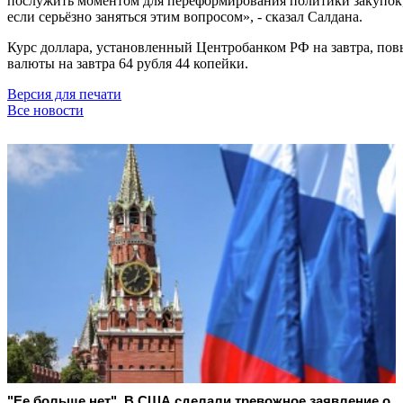
послужить моментом для переформирования политики закупок,
если серьёзно заняться этим вопросом», - сказал Салдана.
Курс доллара, установленный Центробанком РФ на завтра, повы
валюты на завтра 64 рубля 44 копейки.
Версия для печати
Все новости
"Ее больше нет". В США сделали тревожное заявление о