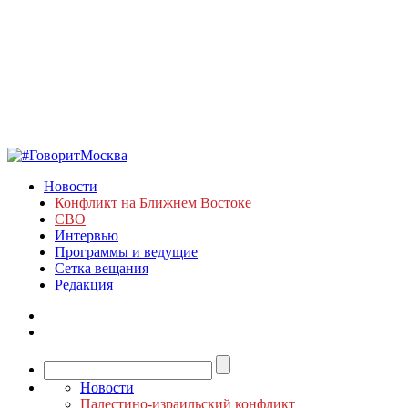
Новости
Конфликт на Ближнем Востоке
СВО
Интервью
Программы и ведущие
Сетка вещания
Редакция
Новости
Палестино-израильский конфликт