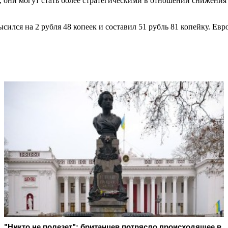
 они могут стать более стратегическими в отношении снижения
сился на 2 рубля 48 копеек и составил 51 рубль 81 копейку. Ев
"Никто не полезет": британцев потрясло происходящее в