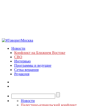
Новости
Конфликт на Ближнем Востоке
СВО
Интервью
Программы и ведущие
Сетка вещания
Редакция
Новости
Палестино-израильский конфликт