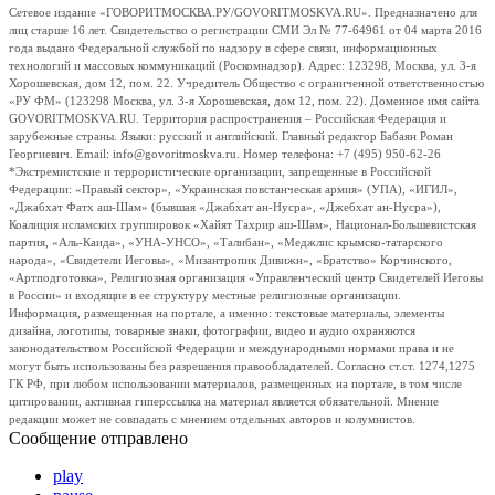
Сетевое издание «ГОВОРИТМОСКВА.РУ/GOVORITMOSKVA.RU». Предназначено для
лиц старше 16 лет. Свидетельство о регистрации СМИ Эл № 77-64961 от 04 марта 2016
года выдано Федеральной службой по надзору в сфере связи, информационных
технологий и массовых коммуникаций (Роскомнадзор). Адрес: 123298, Москва, ул. 3-я
Хорошевская, дом 12, пом. 22. Учредитель Общество с ограниченной ответственностью
«РУ ФМ» (123298 Москва, ул. 3-я Хорошевская, дом 12, пом. 22). Доменное имя сайта
GOVORITMOSKVA.RU. Территория распространения – Российская Федерация и
зарубежные страны. Языки: русский и английский. Главный редактор Бабаян Роман
Георгиевич. Email: info@govoritmoskva.ru. Номер телефона: +7 (495) 950-62-26
*Экстремистские и террористические организации, запрещенные в Российской
Федерации: «Правый сектор», «Украинская повстанческая армия» (УПА), «ИГИЛ»,
«Джабхат Фатх аш-Шам» (бывшая «Джабхат ан-Нусра», «Джебхат ан-Нусра»),
Коалиция исламских группировок «Хайят Тахрир аш-Шам», Национал-Большевистская
партия, «Аль-Каида», «УНА-УНСО», «Талибан», «Меджлис крымско-татарского
народа», «Свидетели Иеговы», «Мизантропик Дивижн», «Братство» Корчинского,
«Артподготовка», Религиозная организация «Управленческий центр Свидетелей Иеговы
в России» и входящие в ее структуру местные религиозные организации.
Информация, размещенная на портале, а именно: текстовые материалы, элементы
дизайна, логотипы, товарные знаки, фотографии, видео и аудио охраняются
законодательством Российской Федерации и международными нормами права и не
могут быть использованы без разрешения правообладателей. Согласно ст.ст. 1274,1275
ГК РФ, при любом использовании материалов, размещенных на портале, в том числе
цитировании, активная гиперссылка на материал является обязательной. Мнение
редакции может не совпадать с мнением отдельных авторов и колумнистов.
Сообщение отправлено
play