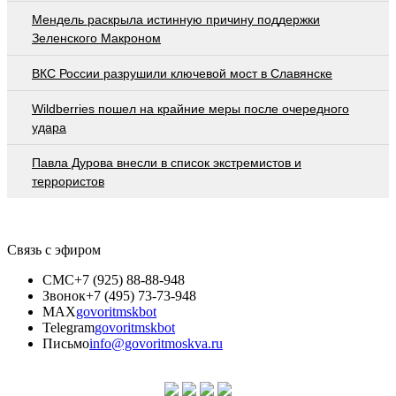
Мендель раскрыла истинную причину поддержки
Зеленского Макроном
ВКС России разрушили ключевой мост в Славянске
Wildberries пошел на крайние меры после очередного
удара
Павла Дурова внесли в список экстремистов и
террористов
Связь с эфиром
СМС
+7 (925) 88-88-948
Звонок
+7 (495) 73-73-948
MAX
govoritmskbot
Telegram
govoritmskbot
Письмо
info@govoritmoskva.ru