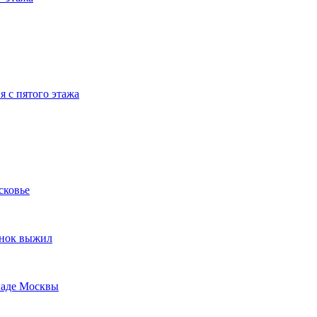
я с пятого этажа
сковье
ёнок выжил
паде Москвы