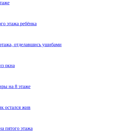
этаже
ого этажа ребёнка
 этажа, отделавшись ушибами
из окна
иры на 8 этаже
ик остался жив
на пятого этажа