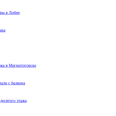
иры в Лобне
ажа
ажа в Магнитогорске
пали с балкона
десятого этажа