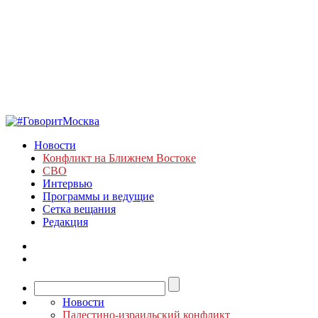
Новости
Конфликт на Ближнем Востоке
СВО
Интервью
Программы и ведущие
Сетка вещания
Редакция
Новости
Палестино-израильский конфликт