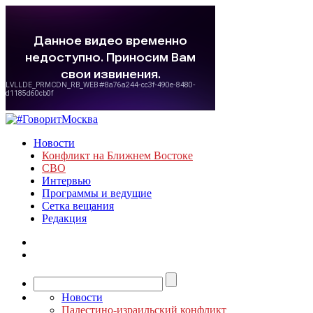
Новости
Конфликт на Ближнем Востоке
СВО
Интервью
Программы и ведущие
Сетка вещания
Редакция
Новости
Палестино-израильский конфликт