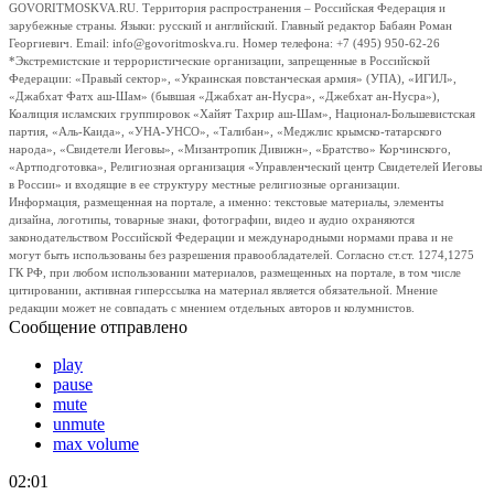
GOVORITMOSKVA.RU. Территория распространения – Российская Федерация и
зарубежные страны. Языки: русский и английский. Главный редактор Бабаян Роман
Георгиевич. Email: info@govoritmoskva.ru. Номер телефона: +7 (495) 950-62-26
*Экстремистские и террористические организации, запрещенные в Российской
Федерации: «Правый сектор», «Украинская повстанческая армия» (УПА), «ИГИЛ»,
«Джабхат Фатх аш-Шам» (бывшая «Джабхат ан-Нусра», «Джебхат ан-Нусра»),
Коалиция исламских группировок «Хайят Тахрир аш-Шам», Национал-Большевистская
партия, «Аль-Каида», «УНА-УНСО», «Талибан», «Меджлис крымско-татарского
народа», «Свидетели Иеговы», «Мизантропик Дивижн», «Братство» Корчинского,
«Артподготовка», Религиозная организация «Управленческий центр Свидетелей Иеговы
в России» и входящие в ее структуру местные религиозные организации.
Информация, размещенная на портале, а именно: текстовые материалы, элементы
дизайна, логотипы, товарные знаки, фотографии, видео и аудио охраняются
законодательством Российской Федерации и международными нормами права и не
могут быть использованы без разрешения правообладателей. Согласно ст.ст. 1274,1275
ГК РФ, при любом использовании материалов, размещенных на портале, в том числе
цитировании, активная гиперссылка на материал является обязательной. Мнение
редакции может не совпадать с мнением отдельных авторов и колумнистов.
Сообщение отправлено
play
pause
mute
unmute
max volume
02:01