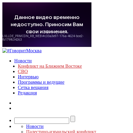
Новости
Конфликт на Ближнем Востоке
СВО
Интервью
Программы и ведущие
Сетка вещания
Редакция
Новости
Палестино-израильский конфликт