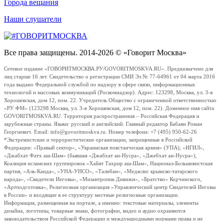
Города вещания
Наши слушатели
Все права защищены. 2014-2026 © «Говорит Москва»
Сетевое издание «ГОВОРИТМОСКВА.РУ/GOVORITMOSKVA.RU». Предназначено для
лиц старше 16 лет. Свидетельство о регистрации СМИ Эл № 77-64961 от 04 марта 2016
года выдано Федеральной службой по надзору в сфере связи, информационных
технологий и массовых коммуникаций (Роскомнадзор). Адрес: 123298, Москва, ул. 3-я
Хорошевская, дом 12, пом. 22. Учредитель Общество с ограниченной ответственностью
«РУ ФМ» (123298 Москва, ул. 3-я Хорошевская, дом 12, пом. 22). Доменное имя сайта
GOVORITMOSKVA.RU. Территория распространения – Российская Федерация и
зарубежные страны. Языки: русский и английский. Главный редактор Бабаян Роман
Георгиевич. Email: info@govoritmoskva.ru. Номер телефона: +7 (495) 950-62-26
*Экстремистские и террористические организации, запрещенные в Российской
Федерации: «Правый сектор», «Украинская повстанческая армия» (УПА), «ИГИЛ»,
«Джабхат Фатх аш-Шам» (бывшая «Джабхат ан-Нусра», «Джебхат ан-Нусра»),
Коалиция исламских группировок «Хайят Тахрир аш-Шам», Национал-Большевистская
партия, «Аль-Каида», «УНА-УНСО», «Талибан», «Меджлис крымско-татарского
народа», «Свидетели Иеговы», «Мизантропик Дивижн», «Братство» Корчинского,
«Артподготовка», Религиозная организация «Управленческий центр Свидетелей Иеговы
в России» и входящие в ее структуру местные религиозные организации.
Информация, размещенная на портале, а именно: текстовые материалы, элементы
дизайна, логотипы, товарные знаки, фотографии, видео и аудио охраняются
законодательством Российской Федерации и международными нормами права и не