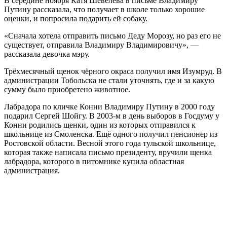
В середине ноября Катя Шевелёва в письме Владимиру
Путину рассказала, что получает в школе только хорошие
оценки, и попросила подарить ей собаку.
«Сначала хотела отправить письмо Деду Морозу, но раз его не
существует, отправила Владимиру Владимировичу», —
рассказала девочка мэру.
Трёхмесячный щенок чёрного окраса получил имя Изумруд. В
администрации Тобольска не стали уточнять, где и за какую
сумму было приобретено животное.
Лабрадора по кличке Конни Владимиру Путину в 2000 году
подарил Сергей Шойгу. В 2003-м в день выборов в Госдуму у
Конни родились щенки, один из которых отправился к
школьнице из Смоленска. Ещё одного получил пенсионер из
Ростовской области. Весной этого года тульской школьнице,
которая также написала письмо президенту, вручили щенка
лабрадора, которого в питомнике купила областная
администрация.