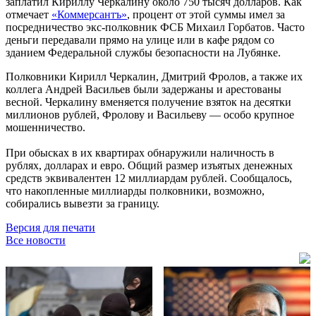
заплатил Кириллу Черкалину около 750 тысяч долларов. Как
отмечает
«Коммерсантъ»
, процент от этой суммы имел за
посредничество экс-полковник ФСБ Михаил Горбатов. Часто
деньги передавали прямо на улице или в кафе рядом со
зданием Федеральной службы безопасности на Лубянке.
Полковники Кирилл Черкалин, Дмитрий Фролов, а также их
коллега Андрей Васильев были задержаны и арестованы
весной. Черкалину вменяется получение взяток на десятки
миллионов рублей, Фролову и Васильеву — особо крупное
мошенничество.
При обысках в их квартирах обнаружили наличность в
рублях, долларах и евро. Общий размер изъятых денежных
средств эквивалентен 12 миллиардам рублей. Сообщалось,
что накопленные миллиарды полковники, возможно,
собирались вывезти за границу.
Версия для печати
Все новости