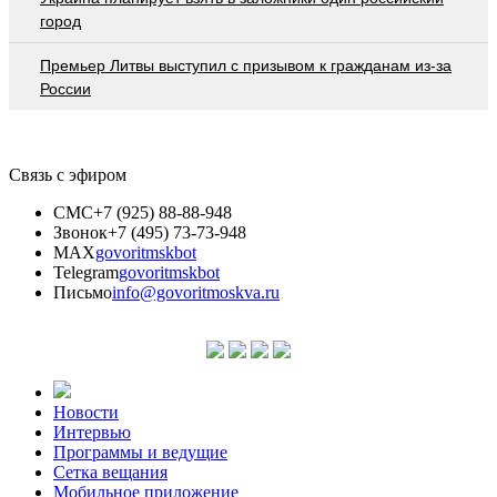
город
Премьер Литвы выступил с призывом к гражданам из-за
России
Связь с эфиром
СМС
+7 (925) 88-88-948
Звонок
+7 (495) 73-73-948
MAX
govoritmskbot
Telegram
govoritmskbot
Письмо
info@govoritmoskva.ru
Новости
Интервью
Программы и ведущие
Сетка вещания
Мобильное приложение