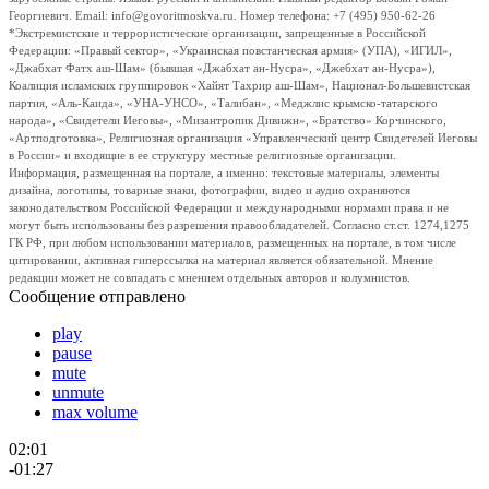
Георгиевич. Email: info@govoritmoskva.ru. Номер телефона: +7 (495) 950-62-26
*Экстремистские и террористические организации, запрещенные в Российской
Федерации: «Правый сектор», «Украинская повстанческая армия» (УПА), «ИГИЛ»,
«Джабхат Фатх аш-Шам» (бывшая «Джабхат ан-Нусра», «Джебхат ан-Нусра»),
Коалиция исламских группировок «Хайят Тахрир аш-Шам», Национал-Большевистская
партия, «Аль-Каида», «УНА-УНСО», «Талибан», «Меджлис крымско-татарского
народа», «Свидетели Иеговы», «Мизантропик Дивижн», «Братство» Корчинского,
«Артподготовка», Религиозная организация «Управленческий центр Свидетелей Иеговы
в России» и входящие в ее структуру местные религиозные организации.
Информация, размещенная на портале, а именно: текстовые материалы, элементы
дизайна, логотипы, товарные знаки, фотографии, видео и аудио охраняются
законодательством Российской Федерации и международными нормами права и не
могут быть использованы без разрешения правообладателей. Согласно ст.ст. 1274,1275
ГК РФ, при любом использовании материалов, размещенных на портале, в том числе
цитировании, активная гиперссылка на материал является обязательной. Мнение
редакции может не совпадать с мнением отдельных авторов и колумнистов.
Сообщение отправлено
play
pause
mute
unmute
max volume
02:01
-01:27