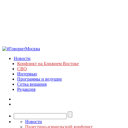
Новости
Конфликт на Ближнем Востоке
СВО
Интервью
Программы и ведущие
Сетка вещания
Редакция
Новости
Палестино-израильский конфликт