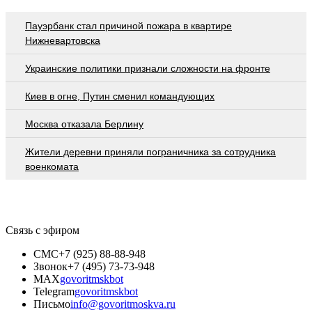
Пауэрбанк стал причиной пожара в квартире
Нижневартовска
Украинские политики признали сложности на фронте
Киев в огне, Путин сменил командующих
Москва отказала Берлину
Жители деревни приняли пограничника за сотрудника
военкомата
Связь с эфиром
СМС
+7 (925) 88-88-948
Звонок
+7 (495) 73-73-948
MAX
govoritmskbot
Telegram
govoritmskbot
Письмо
info@govoritmoskva.ru