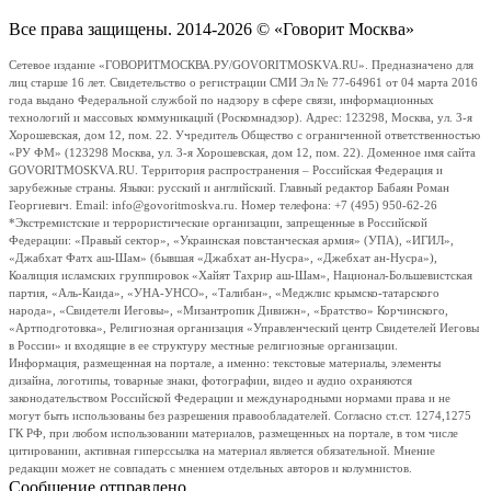
Все права защищены. 2014-2026 © «Говорит Москва»
Сетевое издание «ГОВОРИТМОСКВА.РУ/GOVORITMOSKVA.RU». Предназначено для
лиц старше 16 лет. Свидетельство о регистрации СМИ Эл № 77-64961 от 04 марта 2016
года выдано Федеральной службой по надзору в сфере связи, информационных
технологий и массовых коммуникаций (Роскомнадзор). Адрес: 123298, Москва, ул. 3-я
Хорошевская, дом 12, пом. 22. Учредитель Общество с ограниченной ответственностью
«РУ ФМ» (123298 Москва, ул. 3-я Хорошевская, дом 12, пом. 22). Доменное имя сайта
GOVORITMOSKVA.RU. Территория распространения – Российская Федерация и
зарубежные страны. Языки: русский и английский. Главный редактор Бабаян Роман
Георгиевич. Email: info@govoritmoskva.ru. Номер телефона: +7 (495) 950-62-26
*Экстремистские и террористические организации, запрещенные в Российской
Федерации: «Правый сектор», «Украинская повстанческая армия» (УПА), «ИГИЛ»,
«Джабхат Фатх аш-Шам» (бывшая «Джабхат ан-Нусра», «Джебхат ан-Нусра»),
Коалиция исламских группировок «Хайят Тахрир аш-Шам», Национал-Большевистская
партия, «Аль-Каида», «УНА-УНСО», «Талибан», «Меджлис крымско-татарского
народа», «Свидетели Иеговы», «Мизантропик Дивижн», «Братство» Корчинского,
«Артподготовка», Религиозная организация «Управленческий центр Свидетелей Иеговы
в России» и входящие в ее структуру местные религиозные организации.
Информация, размещенная на портале, а именно: текстовые материалы, элементы
дизайна, логотипы, товарные знаки, фотографии, видео и аудио охраняются
законодательством Российской Федерации и международными нормами права и не
могут быть использованы без разрешения правообладателей. Согласно ст.ст. 1274,1275
ГК РФ, при любом использовании материалов, размещенных на портале, в том числе
цитировании, активная гиперссылка на материал является обязательной. Мнение
редакции может не совпадать с мнением отдельных авторов и колумнистов.
Сообщение отправлено