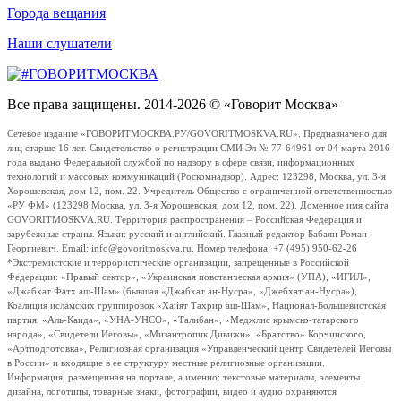
Города вещания
Наши слушатели
Все права защищены. 2014-2026 © «Говорит Москва»
Сетевое издание «ГОВОРИТМОСКВА.РУ/GOVORITMOSKVA.RU». Предназначено для
лиц старше 16 лет. Свидетельство о регистрации СМИ Эл № 77-64961 от 04 марта 2016
года выдано Федеральной службой по надзору в сфере связи, информационных
технологий и массовых коммуникаций (Роскомнадзор). Адрес: 123298, Москва, ул. 3-я
Хорошевская, дом 12, пом. 22. Учредитель Общество с ограниченной ответственностью
«РУ ФМ» (123298 Москва, ул. 3-я Хорошевская, дом 12, пом. 22). Доменное имя сайта
GOVORITMOSKVA.RU. Территория распространения – Российская Федерация и
зарубежные страны. Языки: русский и английский. Главный редактор Бабаян Роман
Георгиевич. Email: info@govoritmoskva.ru. Номер телефона: +7 (495) 950-62-26
*Экстремистские и террористические организации, запрещенные в Российской
Федерации: «Правый сектор», «Украинская повстанческая армия» (УПА), «ИГИЛ»,
«Джабхат Фатх аш-Шам» (бывшая «Джабхат ан-Нусра», «Джебхат ан-Нусра»),
Коалиция исламских группировок «Хайят Тахрир аш-Шам», Национал-Большевистская
партия, «Аль-Каида», «УНА-УНСО», «Талибан», «Меджлис крымско-татарского
народа», «Свидетели Иеговы», «Мизантропик Дивижн», «Братство» Корчинского,
«Артподготовка», Религиозная организация «Управленческий центр Свидетелей Иеговы
в России» и входящие в ее структуру местные религиозные организации.
Информация, размещенная на портале, а именно: текстовые материалы, элементы
дизайна, логотипы, товарные знаки, фотографии, видео и аудио охраняются