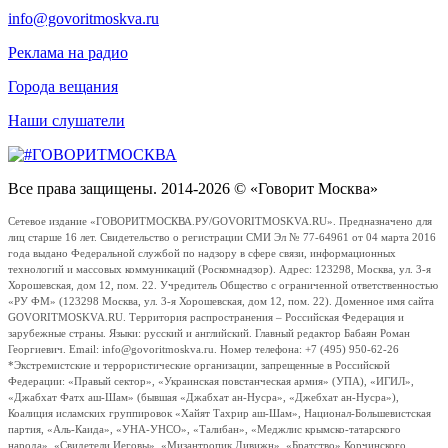
info@govoritmoskva.ru
Реклама на радио
Города вещания
Наши слушатели
Все права защищены. 2014-2026 © «Говорит Москва»
Сетевое издание «ГОВОРИТМОСКВА.РУ/GOVORITMOSKVA.RU». Предназначено для
лиц старше 16 лет. Свидетельство о регистрации СМИ Эл № 77-64961 от 04 марта 2016
года выдано Федеральной службой по надзору в сфере связи, информационных
технологий и массовых коммуникаций (Роскомнадзор). Адрес: 123298, Москва, ул. 3-я
Хорошевская, дом 12, пом. 22. Учредитель Общество с ограниченной ответственностью
«РУ ФМ» (123298 Москва, ул. 3-я Хорошевская, дом 12, пом. 22). Доменное имя сайта
GOVORITMOSKVA.RU. Территория распространения – Российская Федерация и
зарубежные страны. Языки: русский и английский. Главный редактор Бабаян Роман
Георгиевич. Email: info@govoritmoskva.ru. Номер телефона: +7 (495) 950-62-26
*Экстремистские и террористические организации, запрещенные в Российской
Федерации: «Правый сектор», «Украинская повстанческая армия» (УПА), «ИГИЛ»,
«Джабхат Фатх аш-Шам» (бывшая «Джабхат ан-Нусра», «Джебхат ан-Нусра»),
Коалиция исламских группировок «Хайят Тахрир аш-Шам», Национал-Большевистская
партия, «Аль-Каида», «УНА-УНСО», «Талибан», «Меджлис крымско-татарского
народа», «Свидетели Иеговы», «Мизантропик Дивижн», «Братство» Корчинского,