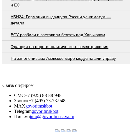
и ЕС
АБН24: Германия выдвинула России ультиматум —
детали
ВСУ разбили и заставили бежать под Харьковом
Франция на пороге политического землетрясения
На заполонивших Азовское море медуз нашли управу
Связь с эфиром
СМС
+7 (925) 88-88-948
Звонок
+7 (495) 73-73-948
MAX
govoritmskbot
Telegram
govoritmskbot
Письмо
info@govoritmoskva.ru