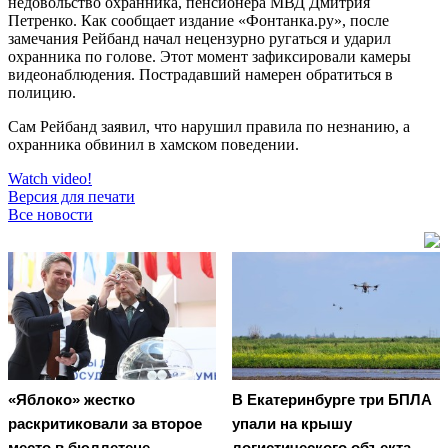
недовольство охранника, пенсионера МВД Дмитрия
Петренко. Как сообщает издание «Фонтанка.ру», после
замечания Рейбанд начал нецензурно ругаться и ударил
охранника по голове. Этот момент зафиксировали камеры
видеонаблюдения. Пострадавший намерен обратиться в
полицию.
Сам Рейбанд заявил, что нарушил правила по незнанию, а
охранника обвинил в хамском поведении.
Watch video!
Версия для печати
Все новости
«Яблоко» жестко
В Екатеринбурге три БПЛА
раскритиковали за второе
упали на крышу
место в бюллетене
логистического объекта