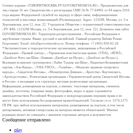
Сетевое издание «ГОВОРИТМОСКВА.РУ/GOVORITMOSKVA.RU». Предназначено для
лиц старше 16 лет. Свидетельство о регистрации СМИ Эл № 77-64961 от 04 марта 2016
года выдано Федеральной службой по надзору в сфере связи, информационных
технологий и массовых коммуникаций (Роскомнадзор). Адрес: 123298, Москва, ул. 3-я
Хорошевская, дом 12, пом. 22. Учредитель Общество с ограниченной ответственностью
«РУ ФМ» (123298 Москва, ул. 3-я Хорошевская, дом 12, пом. 22). Доменное имя сайта
GOVORITMOSKVA.RU. Территория распространения – Российская Федерация и
зарубежные страны. Языки: русский и английский. Главный редактор Бабаян Роман
Георгиевич. Email: info@govoritmoskva.ru. Номер телефона: +7 (495) 950-62-26
*Экстремистские и террористические организации, запрещенные в Российской
Федерации: «Правый сектор», «Украинская повстанческая армия» (УПА), «ИГИЛ»,
«Джабхат Фатх аш-Шам» (бывшая «Джабхат ан-Нусра», «Джебхат ан-Нусра»),
Коалиция исламских группировок «Хайят Тахрир аш-Шам», Национал-Большевистская
партия, «Аль-Каида», «УНА-УНСО», «Талибан», «Меджлис крымско-татарского
народа», «Свидетели Иеговы», «Мизантропик Дивижн», «Братство» Корчинского,
«Артподготовка», Религиозная организация «Управленческий центр Свидетелей Иеговы
в России» и входящие в ее структуру местные религиозные организации.
Информация, размещенная на портале, а именно: текстовые материалы, элементы
дизайна, логотипы, товарные знаки, фотографии, видео и аудио охраняются
законодательством Российской Федерации и международными нормами права и не
могут быть использованы без разрешения правообладателей. Согласно ст.ст. 1274,1275
ГК РФ, при любом использовании материалов, размещенных на портале, в том числе
цитировании, активная гиперссылка на материал является обязательной. Мнение
редакции может не совпадать с мнением отдельных авторов и колумнистов.
Сообщение отправлено
play