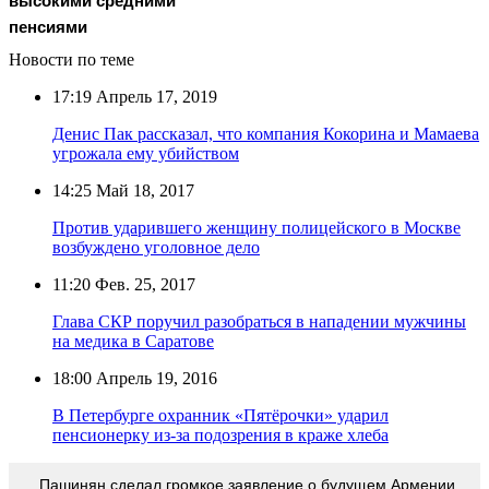
высокими средними
пенсиями
Новости по теме
17:19
Апрель 17, 2019
Денис Пак рассказал, что компания Кокорина и Мамаева
угрожала ему убийством
14:25
Май 18, 2017
Против ударившего женщину полицейского в Москве
возбуждено уголовное дело
11:20
Фев. 25, 2017
Глава СКР поручил разобраться в нападении мужчины
на медика в Саратове
18:00
Апрель 19, 2016
В Петербурге охранник «Пятёрочки» ударил
пенсионерку из-за подозрения в краже хлеба
Пашинян сделал громкое заявление о будущем Армении