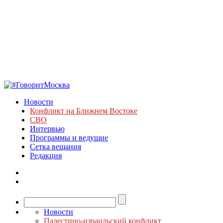
Новости
Конфликт на Ближнем Востоке
СВО
Интервью
Программы и ведущие
Сетка вещания
Редакция
Новости
Палестино-израильский конфликт