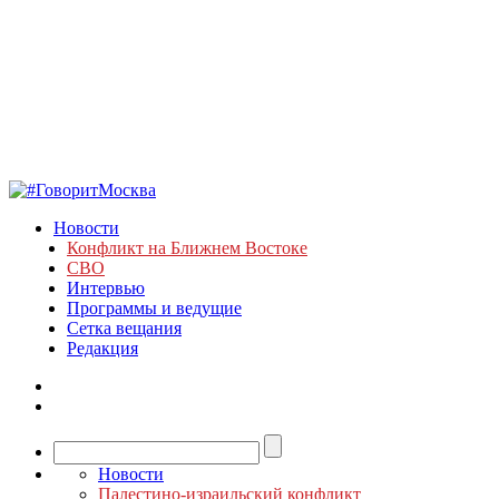
Новости
Конфликт на Ближнем Востоке
СВО
Интервью
Программы и ведущие
Сетка вещания
Редакция
Новости
Палестино-израильский конфликт