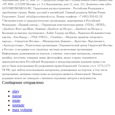
Хорошевская, дом 12, пом. 22. Учредитель Общество с ограниченной ответственностью
«РУ ФМ» (123298 Москва, ул. 3-я Хорошевская, дом 12, пом. 22). Доменное имя сайта
GOVORITMOSKVA.RU. Территория распространения – Российская Федерация и
зарубежные страны. Языки: русский и английский. Главный редактор Бабаян Роман
Георгиевич. Email: info@govoritmoskva.ru. Номер телефона: +7 (495) 950-62-26
*Экстремистские и террористические организации, запрещенные в Российской
Федерации: «Правый сектор», «Украинская повстанческая армия» (УПА), «ИГИЛ»,
«Джабхат Фатх аш-Шам» (бывшая «Джабхат ан-Нусра», «Джебхат ан-Нусра»),
Коалиция исламских группировок «Хайят Тахрир аш-Шам», Национал-Большевистская
партия, «Аль-Каида», «УНА-УНСО», «Талибан», «Меджлис крымско-татарского
народа», «Свидетели Иеговы», «Мизантропик Дивижн», «Братство» Корчинского,
«Артподготовка», Религиозная организация «Управленческий центр Свидетелей Иеговы
в России» и входящие в ее структуру местные религиозные организации.
Информация, размещенная на портале, а именно: текстовые материалы, элементы
дизайна, логотипы, товарные знаки, фотографии, видео и аудио охраняются
законодательством Российской Федерации и международными нормами права и не
могут быть использованы без разрешения правообладателей. Согласно ст.ст. 1274,1275
ГК РФ, при любом использовании материалов, размещенных на портале, в том числе
цитировании, активная гиперссылка на материал является обязательной. Мнение
редакции может не совпадать с мнением отдельных авторов и колумнистов.
Сообщение отправлено
play
pause
mute
unmute
max volume