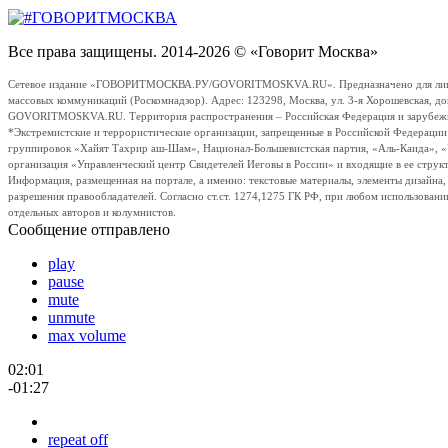
Все права защищены. 2014-2026 © «Говорит Москва»
Сетевое издание «ГОВОРИТМОСКВА.РУ/GOVORITMOSKVA.RU». Предназначено для лиц стар
массовых коммуникаций (Роскомнадзор). Адрес: 123298, Москва, ул. 3-я Хорошевская, д
GOVORITMOSKVA.RU. Территория распространения – Российская Федерация и зарубежные с
*Экстремистские и террористические организации, запрещенные в Российской Федераци
группировок «Хайят Тахрир аш-Шам», Национал-Большевистская партия, «Аль-Каида», 
организация «Управленческий центр Свидетелей Иеговы в России» и входящие в ее струк
Информация, размещенная на портале, а именно: текстовые материалы, элементы дизайна
разрешения правообладателей. Согласно ст.ст. 1274,1275 ГК РФ, при любом использовани
отдельных авторов и колумнистов.
Сообщение отправлено
play
pause
mute
unmute
max volume
02:01
-01:27
repeat off