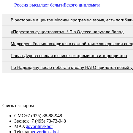
Россия высылает бельгийского дипломата
В ресторане в центре Москвы прогремел взрыв, есть погибши
«Перестала существовать». ЧП в Одессе напугало Запад
Медведев: Россия находится в важной точке завершения спе
Павла Дурова внесли в список экстремистов и террористов
По Надеждину после побега в страну НАТО прилетел новый у
Связь с эфиром
СМС
+7 (925) 88-88-948
Звонок
+7 (495) 73-73-948
MAX
govoritmskbot
Telegram
govoritmskbot