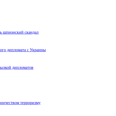
ть шпионский скандал
кого дипломата с Украины
сылкой дипломатов
бничеством терроризму