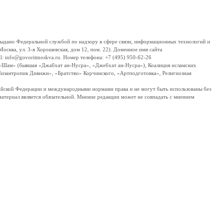
дано Федеральной службой по надзору в сфере связи, информационных технологий и
сква, ул. 3-я Хорошевская, дом 12, пом. 22). Доменное имя сайта
 info@govoritmoskva.ru. Номер телефона: +7 (495) 950-62-26
ш-Шам» (бывшая «Джабхат ан-Нусра», «Джебхат ан-Нусра»), Коалиция исламских
изантропик Дивижн», «Братство» Корчинского, «Артподготовка», Религиозная
ссийской Федерации и международными нормами права и не могут быть использованы без
материал является обязательной. Мнение редакции может не совпадать с мнением