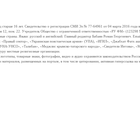
ше 16 лет. Свидетельство о регистрации СМИ Эл № 77-64961 от 04 марта 2016 года вы
ом 12, пом. 22. Учредитель Общество с ограниченной ответственностью «РУ ФМ» (123298 Мо
траны. Языки: русский и английский. Главный редактор Бабаян Роман Георгиевич. Email:
и: «Правый сектор», «Украинская повстанческая армия» (УПА), «ИГИЛ», «Джабхат Фатх а
«УНА-УНСО», «Талибан», «Меджлис крымско-татарского народа», «Свидетели Иеговы», «М
туру местные религиозные организации.
, логотипы, товарные знаки, фотографии, видео и аудио охраняются законодательством Ро
и материалов, размещенных на портале, в том числе цитировании, активная гиперссылка на 