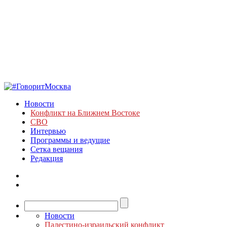
Новости
Конфликт на Ближнем Востоке
СВО
Интервью
Программы и ведущие
Сетка вещания
Редакция
Новости
Палестино-израильский конфликт