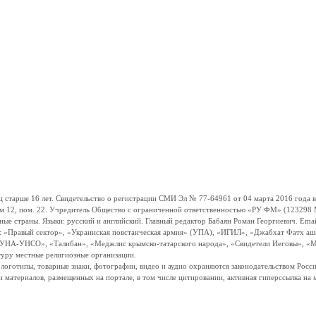
ше 16 лет. Свидетельство о регистрации СМИ Эл № 77-64961 от 04 марта 2016 года вы
ом 12, пом. 22. Учредитель Общество с ограниченной ответственностью «РУ ФМ» (123298 Мо
траны. Языки: русский и английский. Главный редактор Бабаян Роман Георгиевич. Email:
и: «Правый сектор», «Украинская повстанческая армия» (УПА), «ИГИЛ», «Джабхат Фатх а
«УНА-УНСО», «Талибан», «Меджлис крымско-татарского народа», «Свидетели Иеговы», «М
туру местные религиозные организации.
, логотипы, товарные знаки, фотографии, видео и аудио охраняются законодательством Ро
и материалов, размещенных на портале, в том числе цитировании, активная гиперссылка на 