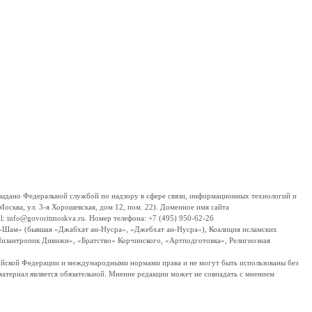
дано Федеральной службой по надзору в сфере связи, информационных технологий и
сква, ул. 3-я Хорошевская, дом 12, пом. 22). Доменное имя сайта
 info@govoritmoskva.ru. Номер телефона: +7 (495) 950-62-26
ш-Шам» (бывшая «Джабхат ан-Нусра», «Джебхат ан-Нусра»), Коалиция исламских
изантропик Дивижн», «Братство» Корчинского, «Артподготовка», Религиозная
ссийской Федерации и международными нормами права и не могут быть использованы без
материал является обязательной. Мнение редакции может не совпадать с мнением