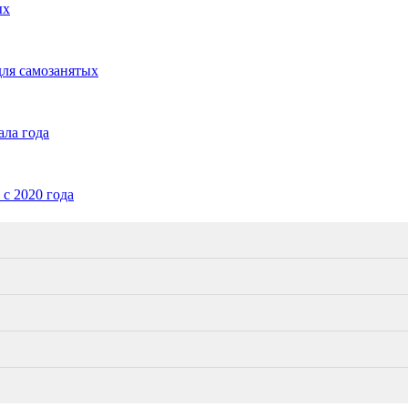
ых
для самозанятых
ала года
с 2020 года