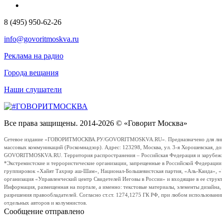
8 (495) 950-62-26
info@govoritmoskva.ru
Реклама на радио
Города вещания
Наши слушатели
Все права защищены. 2014-2026 © «Говорит Москва»
Сетевое издание «ГОВОРИТМОСКВА.РУ/GOVORITMOSKVA.RU». Предназначено для лиц стар
массовых коммуникаций (Роскомнадзор). Адрес: 123298, Москва, ул. 3-я Хорошевская, д
GOVORITMOSKVA.RU. Территория распространения – Российская Федерация и зарубежные с
*Экстремистские и террористические организации, запрещенные в Российской Федераци
группировок «Хайят Тахрир аш-Шам», Национал-Большевистская партия, «Аль-Каида», 
организация «Управленческий центр Свидетелей Иеговы в России» и входящие в ее струк
Информация, размещенная на портале, а именно: текстовые материалы, элементы дизайна
разрешения правообладателей. Согласно ст.ст. 1274,1275 ГК РФ, при любом использовани
отдельных авторов и колумнистов.
Сообщение отправлено