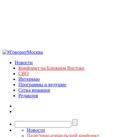
Новости
Конфликт на Ближнем Востоке
СВО
Интервью
Программы и ведущие
Сетка вещания
Редакция
Новости
Палестино-израильский конфликт