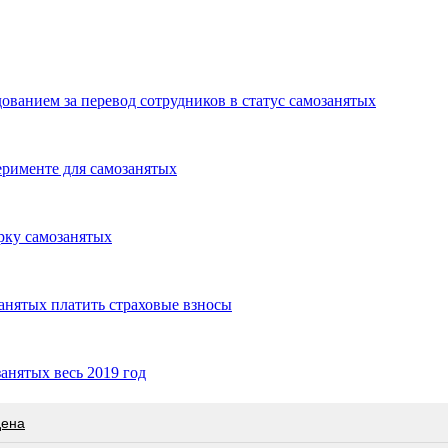
ванием за перевод сотрудников в статус самозанятых
ерименте для самозанятых
рку самозанятых
анятых платить страховые взносы
анятых весь 2019 год
дена