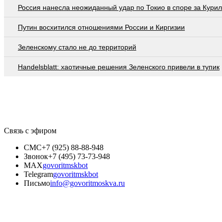
Россия нанесла неожиданный удар по Токио в споре за Кури
Путин восхитился отношениями России и Киргизии
Зеленскому стало не до территорий
Handelsblatt: хаотичные решения Зеленского привели в тупик
Связь с эфиром
СМС
+7 (925) 88-88-948
Звонок
+7 (495) 73-73-948
MAX
govoritmskbot
Telegram
govoritmskbot
Письмо
info@govoritmoskva.ru