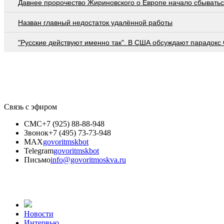
Давнее пророчество Жириновского о Европе начало сбывать
Назван главный недостаток удалённой работы
"Русские действуют именно так". В США обсуждают парадокс
Связь с эфиром
СМС
+7 (925) 88-88-948
Звонок
+7 (495) 73-73-948
MAX
govoritmskbot
Telegram
govoritmskbot
Письмо
info@govoritmoskva.ru
Новости
Интервью