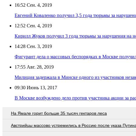
16:52
Сен. 4, 2019
Евгений Коваленко получил 3,5 года тюрьмы за нарушен
12:52
Сен. 4, 2019
Кирилл Жуков получил 3 года тюрьмы за нарушения на н
14:28
Сен. 3, 2019
Фигурант дела о массовых беспорядках в Москве получил
17:55
Авг. 28, 2019
Милиция задержала в Минске одного из участников неза
09:30
Июнь 13, 2017
В Москве возбуждено дело против участника акции за ра
На Ямале горит больше 35 тысяч гектаров леса
Австрийцы массово устремились в Россию после указа Путин