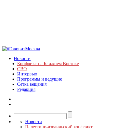
Новости
Конфликт на Ближнем Востоке
СВО
Интервью
Программы и ведущие
Сетка вещания
Редакция
Новости
Палестино-израильский конфликт