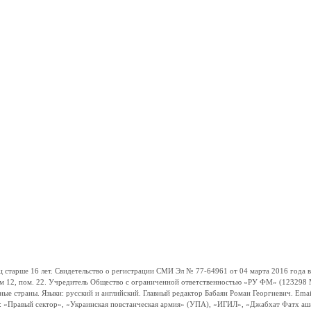
ше 16 лет. Свидетельство о регистрации СМИ Эл № 77-64961 от 04 марта 2016 года вы
ом 12, пом. 22. Учредитель Общество с ограниченной ответственностью «РУ ФМ» (123298 Мо
траны. Языки: русский и английский. Главный редактор Бабаян Роман Георгиевич. Email:
и: «Правый сектор», «Украинская повстанческая армия» (УПА), «ИГИЛ», «Джабхат Фатх а