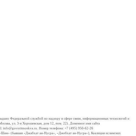
дано Федеральной службой по надзору в сфере связи, информационных технологий и
сква, ул. 3-я Хорошевская, дом 12, пом. 22). Доменное имя сайта
 info@govoritmoskva.ru. Номер телефона: +7 (495) 950-62-26
ш-Шам» (бывшая «Джабхат ан-Нусра», «Джебхат ан-Нусра»), Коалиция исламских