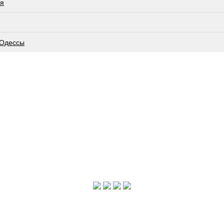
ся
 Одессы