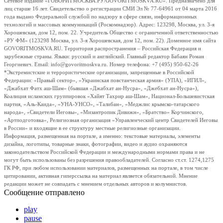
Сетевое издание «ГОВОРИТМОСКВА.РУ/GOVORITMOSKVA.RU». Предназначено для
лиц старше 16 лет. Свидетельство о регистрации СМИ Эл № 77-64961 от 04 марта 2016
года выдано Федеральной службой по надзору в сфере связи, информационных
технологий и массовых коммуникаций (Роскомнадзор). Адрес: 123298, Москва, ул. 3-я
Хорошевская, дом 12, пом. 22. Учредитель Общество с ограниченной ответственностью
«РУ ФМ» (123298 Москва, ул. 3-я Хорошевская, дом 12, пом. 22). Доменное имя сайта
GOVORITMOSKVA.RU. Территория распространения – Российская Федерация и
зарубежные страны. Языки: русский и английский. Главный редактор Бабаян Роман
Георгиевич. Email: info@govoritmoskva.ru. Номер телефона: +7 (495) 950-62-26
*Экстремистские и террористические организации, запрещенные в Российской
Федерации: «Правый сектор», «Украинская повстанческая армия» (УПА), «ИГИЛ»,
«Джабхат Фатх аш-Шам» (бывшая «Джабхат ан-Нусра», «Джебхат ан-Нусра»),
Коалиция исламских группировок «Хайят Тахрир аш-Шам», Национал-Большевистская
партия, «Аль-Каида», «УНА-УНСО», «Талибан», «Меджлис крымско-татарского
народа», «Свидетели Иеговы», «Мизантропик Дивижн», «Братство» Корчинского,
«Артподготовка», Религиозная организация «Управленческий центр Свидетелей Иеговы
в России» и входящие в ее структуру местные религиозные организации.
Информация, размещенная на портале, а именно: текстовые материалы, элементы
дизайна, логотипы, товарные знаки, фотографии, видео и аудио охраняются
законодательством Российской Федерации и международными нормами права и не
могут быть использованы без разрешения правообладателей. Согласно ст.ст. 1274,1275
ГК РФ, при любом использовании материалов, размещенных на портале, в том числе
цитировании, активная гиперссылка на материал является обязательной. Мнение
редакции может не совпадать с мнением отдельных авторов и колумнистов.
Сообщение отправлено
play
pause