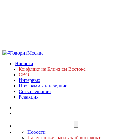
Новости
Конфликт на Ближнем Востоке
СВО
Интервью
Программы и ведущие
Сетка вещания
Редакция
Новости
Палестино-израильский конфликт