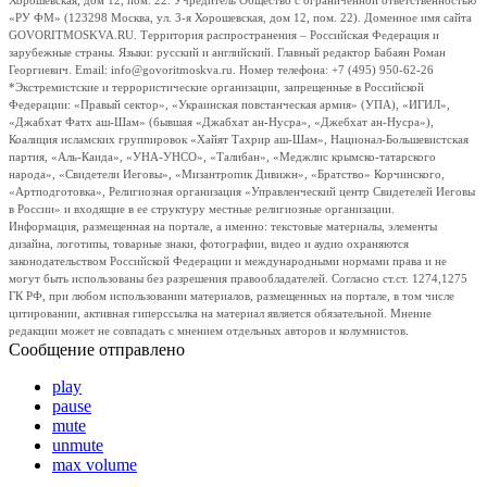
Хорошевская, дом 12, пом. 22. Учредитель Общество с ограниченной ответственностью
«РУ ФМ» (123298 Москва, ул. 3-я Хорошевская, дом 12, пом. 22). Доменное имя сайта
GOVORITMOSKVA.RU. Территория распространения – Российская Федерация и
зарубежные страны. Языки: русский и английский. Главный редактор Бабаян Роман
Георгиевич. Email: info@govoritmoskva.ru. Номер телефона: +7 (495) 950-62-26
*Экстремистские и террористические организации, запрещенные в Российской
Федерации: «Правый сектор», «Украинская повстанческая армия» (УПА), «ИГИЛ»,
«Джабхат Фатх аш-Шам» (бывшая «Джабхат ан-Нусра», «Джебхат ан-Нусра»),
Коалиция исламских группировок «Хайят Тахрир аш-Шам», Национал-Большевистская
партия, «Аль-Каида», «УНА-УНСО», «Талибан», «Меджлис крымско-татарского
народа», «Свидетели Иеговы», «Мизантропик Дивижн», «Братство» Корчинского,
«Артподготовка», Религиозная организация «Управленческий центр Свидетелей Иеговы
в России» и входящие в ее структуру местные религиозные организации.
Информация, размещенная на портале, а именно: текстовые материалы, элементы
дизайна, логотипы, товарные знаки, фотографии, видео и аудио охраняются
законодательством Российской Федерации и международными нормами права и не
могут быть использованы без разрешения правообладателей. Согласно ст.ст. 1274,1275
ГК РФ, при любом использовании материалов, размещенных на портале, в том числе
цитировании, активная гиперссылка на материал является обязательной. Мнение
редакции может не совпадать с мнением отдельных авторов и колумнистов.
Сообщение отправлено
play
pause
mute
unmute
max volume