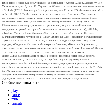
технологий и массовых коммуникаций (Роскомнадзор). Адрес: 123298, Москва, ул. 3-я
Хорошевская, дом 12, пом. 22. Учредитель Общество с ограниченной ответственностью
«РУ ФМ» (123298 Москва, ул. 3-я Хорошевская, дом 12, пом. 22). Доменное имя сайта
GOVORITMOSKVA.RU. Территория распространения – Российская Федерация и
зарубежные страны. Языки: русский и английский. Главный редактор Бабаян Роман
Георгиевич. Email: info@govoritmoskva.ru. Номер телефона: +7 (495) 950-62-26
*Экстремистские и террористические организации, запрещенные в Российской
Федерации: «Правый сектор», «Украинская повстанческая армия» (УПА), «ИГИЛ»,
«Джабхат Фатх аш-Шам» (бывшая «Джабхат ан-Нусра», «Джебхат ан-Нусра»),
Коалиция исламских группировок «Хайят Тахрир аш-Шам», Национал-Большевистская
партия, «Аль-Каида», «УНА-УНСО», «Талибан», «Меджлис крымско-татарского
народа», «Свидетели Иеговы», «Мизантропик Дивижн», «Братство» Корчинского,
«Артподготовка», Религиозная организация «Управленческий центр Свидетелей Иеговы
в России» и входящие в ее структуру местные религиозные организации.
Информация, размещенная на портале, а именно: текстовые материалы, элементы
дизайна, логотипы, товарные знаки, фотографии, видео и аудио охраняются
законодательством Российской Федерации и международными нормами права и не
могут быть использованы без разрешения правообладателей. Согласно ст.ст. 1274,1275
ГК РФ, при любом использовании материалов, размещенных на портале, в том числе
цитировании, активная гиперссылка на материал является обязательной. Мнение
редакции может не совпадать с мнением отдельных авторов и колумнистов.
Сообщение отправлено
play
pause
mute
unmute