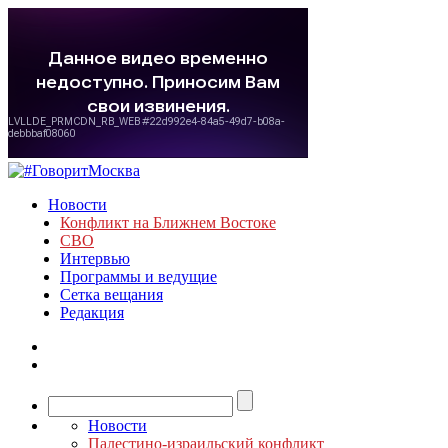
Новости
Конфликт на Ближнем Востоке
СВО
Интервью
Программы и ведущие
Сетка вещания
Редакция
Новости
Палестино-израильский конфликт