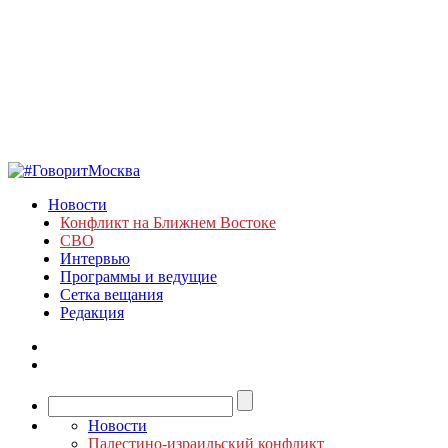
Новости
Конфликт на Ближнем Востоке
СВО
Интервью
Программы и ведущие
Сетка вещания
Редакция
Новости
Палестино-израильский конфликт