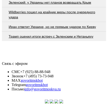
Зеленский: у Украины нет планов возвращать Крым
Wildberries пошел на крайние меры после очередного
удара
Иран ответит Украине, но не прямым ударом по Киеву
Трамп оценил итоги встреч с Зеленским и Нетаньяху
Связь с эфиром
СМС
+7 (925) 88-88-948
Звонок
+7 (495) 73-73-948
MAX
govoritmskbot
Telegram
govoritmskbot
Письмо
info@govoritmoskva.ru