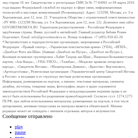
лиц старше 16 лет. Свидетельство о регистрации СМИ Эл № 77-64961 от 04 марта 2016
года выдано Федеральной службой по надзору в сфере связи, информационных
технологий и массовых коммуникаций (Роскомнадзор). Адрес: 123298, Москва, ул. 3-я
Хорошевская, дом 12, пом. 22. Учредитель Общество с ограниченной ответственностью
«РУ ФМ» (123298 Москва, ул. 3-я Хорошевская, дом 12, пом. 22). Доменное имя сайта
GOVORITMOSKVA.RU. Территория распространения – Российская Федерация и
зарубежные страны. Языки: русский и английский. Главный редактор Бабаян Роман
Георгиевич. Email: info@govoritmoskva.ru. Номер телефона: +7 (495) 950-62-26
*Экстремистские и террористические организации, запрещенные в Российской
Федерации: «Правый сектор», «Украинская повстанческая армия» (УПА), «ИГИЛ»,
«Джабхат Фатх аш-Шам» (бывшая «Джабхат ан-Нусра», «Джебхат ан-Нусра»),
Коалиция исламских группировок «Хайят Тахрир аш-Шам», Национал-Большевистская
партия, «Аль-Каида», «УНА-УНСО», «Талибан», «Меджлис крымско-татарского
народа», «Свидетели Иеговы», «Мизантропик Дивижн», «Братство» Корчинского,
«Артподготовка», Религиозная организация «Управленческий центр Свидетелей Иеговы
в России» и входящие в ее структуру местные религиозные организации.
Информация, размещенная на портале, а именно: текстовые материалы, элементы
дизайна, логотипы, товарные знаки, фотографии, видео и аудио охраняются
законодательством Российской Федерации и международными нормами права и не
могут быть использованы без разрешения правообладателей. Согласно ст.ст. 1274,1275
ГК РФ, при любом использовании материалов, размещенных на портале, в том числе
цитировании, активная гиперссылка на материал является обязательной. Мнение
редакции может не совпадать с мнением отдельных авторов и колумнистов.
Сообщение отправлено
play
pause
mute