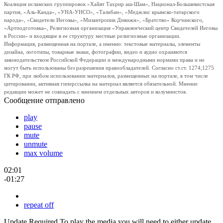
Коалиция исламских группировок «Хайят Тахрир аш-Шам», Национал-Большевистская
партия, «Аль-Каида», «УНА-УНСО», «Талибан», «Меджлис крымско-татарского
народа», «Свидетели Иеговы», «Мизантропик Дивижн», «Братство» Корчинского,
«Артподготовка», Религиозная организация «Управленческий центр Свидетелей Иеговы
в России» и входящие в ее структуру местные религиозные организации.
Информация, размещенная на портале, а именно: текстовые материалы, элементы
дизайна, логотипы, товарные знаки, фотографии, видео и аудио охраняются
законодательством Российской Федерации и международными нормами права и не
могут быть использованы без разрешения правообладателей. Согласно ст.ст. 1274,1275
ГК РФ, при любом использовании материалов, размещенных на портале, в том числе
цитировании, активная гиперссылка на материал является обязательной. Мнение
редакции может не совпадать с мнением отдельных авторов и колумнистов.
Сообщение отправлено
play
pause
mute
unmute
max volume
02:01
-01:27
repeat off
Update Required
To play the media you will need to either update