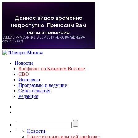
Новости
Конфликт на Ближнем Востоке
СВО
Интервью
Программы и ведущие
Сетка вещания
Редакция
Новости
Палестино-израильский конфликт