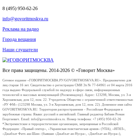
8 (495) 950-62-26
info@govoritmoskva.ru
Реклама на радио
Города вещания
Наши слушатели
Все права защищены. 2014-2026 © «Говорит Москва»
Сетевое издание «ГОВОРИТМОСКВА.РУ/GOVORITMOSKVA.RU». Предназначено для
лиц старше 16 лет. Свидетельство о регистрации СМИ Эл № 77-64961 от 04 марта 2016
года выдано Федеральной службой по надзору в сфере связи, информационных
технологий и массовых коммуникаций (Роскомнадзор). Адрес: 123298, Москва, ул. 3-я
Хорошевская, дом 12, пом. 22. Учредитель Общество с ограниченной ответственностью
«РУ ФМ» (123298 Москва, ул. 3-я Хорошевская, дом 12, пом. 22). Доменное имя сайта
GOVORITMOSKVA.RU. Территория распространения – Российская Федерация и
зарубежные страны. Языки: русский и английский. Главный редактор Бабаян Роман
Георгиевич. Email: info@govoritmoskva.ru. Номер телефона: +7 (495) 950-62-26
*Экстремистские и террористические организации, запрещенные в Российской
Федерации: «Правый сектор», «Украинская повстанческая армия» (УПА), «ИГИЛ»,
«Джабхат Фатх аш-Шам» (бывшая «Джабхат ан-Нусра», «Джебхат ан-Нусра»),