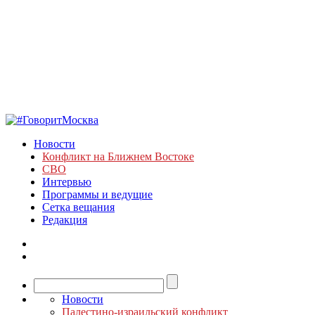
Новости
Конфликт на Ближнем Востоке
СВО
Интервью
Программы и ведущие
Сетка вещания
Редакция
Новости
Палестино-израильский конфликт