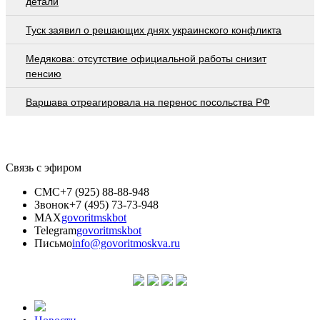
детали
Туск заявил о решающих днях украинского конфликта
Медякова: отсутствие официальной работы снизит
пенсию
Варшава отреагировала на перенос посольства РФ
Связь с эфиром
СМС
+7 (925) 88-88-948
Звонок
+7 (495) 73-73-948
MAX
govoritmskbot
Telegram
govoritmskbot
Письмо
info@govoritmoskva.ru