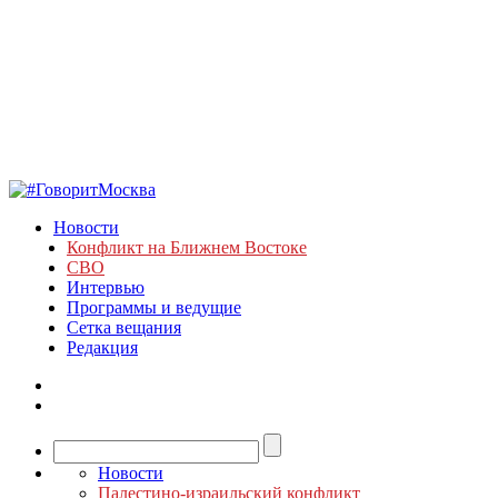
Новости
Конфликт на Ближнем Востоке
СВО
Интервью
Программы и ведущие
Сетка вещания
Редакция
Новости
Палестино-израильский конфликт