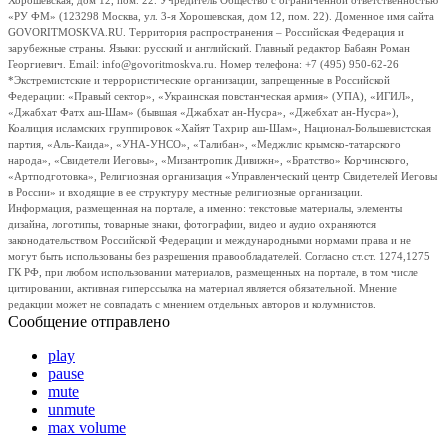
Хорошевская, дом 12, пом. 22. Учредитель Общество с ограниченной ответственностью
«РУ ФМ» (123298 Москва, ул. 3-я Хорошевская, дом 12, пом. 22). Доменное имя сайта
GOVORITMOSKVA.RU. Территория распространения – Российская Федерация и
зарубежные страны. Языки: русский и английский. Главный редактор Бабаян Роман
Георгиевич. Email: info@govoritmoskva.ru. Номер телефона: +7 (495) 950-62-26
*Экстремистские и террористические организации, запрещенные в Российской
Федерации: «Правый сектор», «Украинская повстанческая армия» (УПА), «ИГИЛ»,
«Джабхат Фатх аш-Шам» (бывшая «Джабхат ан-Нусра», «Джебхат ан-Нусра»),
Коалиция исламских группировок «Хайят Тахрир аш-Шам», Национал-Большевистская
партия, «Аль-Каида», «УНА-УНСО», «Талибан», «Меджлис крымско-татарского
народа», «Свидетели Иеговы», «Мизантропик Дивижн», «Братство» Корчинского,
«Артподготовка», Религиозная организация «Управленческий центр Свидетелей Иеговы
в России» и входящие в ее структуру местные религиозные организации.
Информация, размещенная на портале, а именно: текстовые материалы, элементы
дизайна, логотипы, товарные знаки, фотографии, видео и аудио охраняются
законодательством Российской Федерации и международными нормами права и не
могут быть использованы без разрешения правообладателей. Согласно ст.ст. 1274,1275
ГК РФ, при любом использовании материалов, размещенных на портале, в том числе
цитировании, активная гиперссылка на материал является обязательной. Мнение
редакции может не совпадать с мнением отдельных авторов и колумнистов.
Сообщение отправлено
play
pause
mute
unmute
max volume