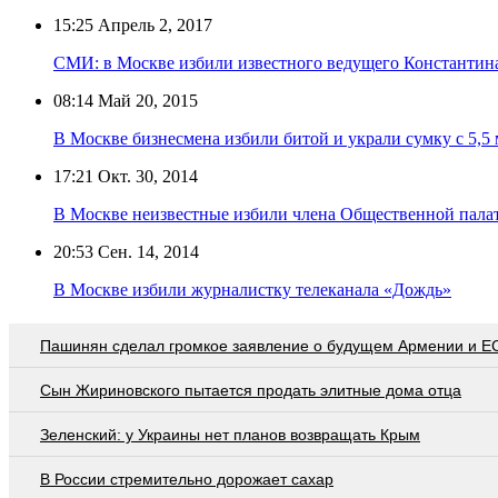
15:25
Апрель 2, 2017
СМИ: в Москве избили известного ведущего Константин
08:14
Май 20, 2015
В Москве бизнесмена избили битой и украли сумку с 5,5
17:21
Окт. 30, 2014
В Москве неизвестные избили члена Общественной пала
20:53
Сен. 14, 2014
В Москве избили журналистку телеканала «Дождь»
Пашинян сделал громкое заявление о будущем Армении и Е
Сын Жириновского пытается продать элитные дома отца
Зеленский: у Украины нет планов возвращать Крым
В России стремительно дорожает сахар