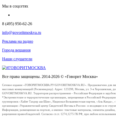
Мы в соцсетях
8 (495) 950-62-26
info@govoritmoskva.ru
Реклама на радио
Города вещания
Наши слушатели
Все права защищены. 2014-2026 © «Говорит Москва»
Сетевое издание «ГОВОРИТМОСКВА.РУ/GOVORITMOSKVA.RU». Предназначено для лиц стар
массовых коммуникаций (Роскомнадзор). Адрес: 123298, Москва, ул. 3-я Хорошевская, д
GOVORITMOSKVA.RU. Территория распространения – Российская Федерация и зарубежные с
*Экстремистские и террористические организации, запрещенные в Российской Федераци
группировок «Хайят Тахрир аш-Шам», Национал-Большевистская партия, «Аль-Каида», 
организация «Управленческий центр Свидетелей Иеговы в России» и входящие в ее струк
Информация, размещенная на портале, а именно: текстовые материалы, элементы дизайна
разрешения правообладателей. Согласно ст.ст. 1274,1275 ГК РФ, при любом использовани