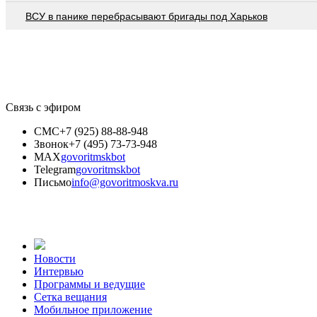
ВСУ в панике перебрасывают бригады под Харьков
Связь с эфиром
СМС
+7 (925) 88-88-948
Звонок
+7 (495) 73-73-948
MAX
govoritmskbot
Telegram
govoritmskbot
Письмо
info@govoritmoskva.ru
Новости
Интервью
Программы и ведущие
Сетка вещания
Мобильное приложение