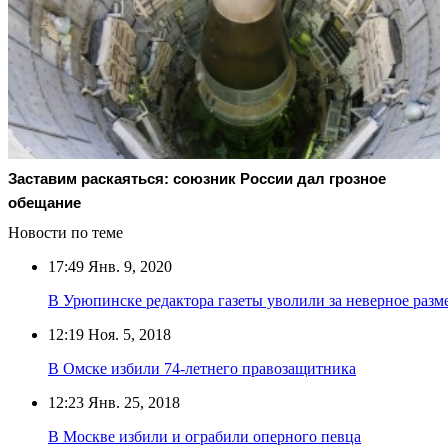
Заставим раскаяться: союзник России дал грозное
обещание
Новости по теме
17:49
Янв. 9, 2020
В Урюпинске редактора газеты уволили за неверное раз
12:19
Ноя. 5, 2018
В Омске избили 74-летнего правозащитника
12:23
Янв. 25, 2018
В Москве избили и ограбили оперного певца