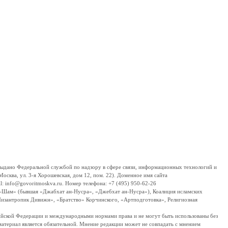
дано Федеральной службой по надзору в сфере связи, информационных технологий и
сква, ул. 3-я Хорошевская, дом 12, пом. 22). Доменное имя сайта
 info@govoritmoskva.ru. Номер телефона: +7 (495) 950-62-26
ш-Шам» (бывшая «Джабхат ан-Нусра», «Джебхат ан-Нусра»), Коалиция исламских
изантропик Дивижн», «Братство» Корчинского, «Артподготовка», Религиозная
ссийской Федерации и международными нормами права и не могут быть использованы без
материал является обязательной. Мнение редакции может не совпадать с мнением