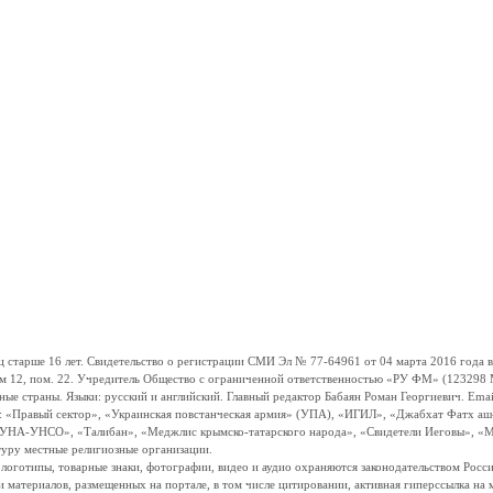
ше 16 лет. Свидетельство о регистрации СМИ Эл № 77-64961 от 04 марта 2016 года вы
ом 12, пом. 22. Учредитель Общество с ограниченной ответственностью «РУ ФМ» (123298 Мо
траны. Языки: русский и английский. Главный редактор Бабаян Роман Георгиевич. Email:
и: «Правый сектор», «Украинская повстанческая армия» (УПА), «ИГИЛ», «Джабхат Фатх а
«УНА-УНСО», «Талибан», «Меджлис крымско-татарского народа», «Свидетели Иеговы», «М
туру местные религиозные организации.
, логотипы, товарные знаки, фотографии, видео и аудио охраняются законодательством Ро
и материалов, размещенных на портале, в том числе цитировании, активная гиперссылка на 