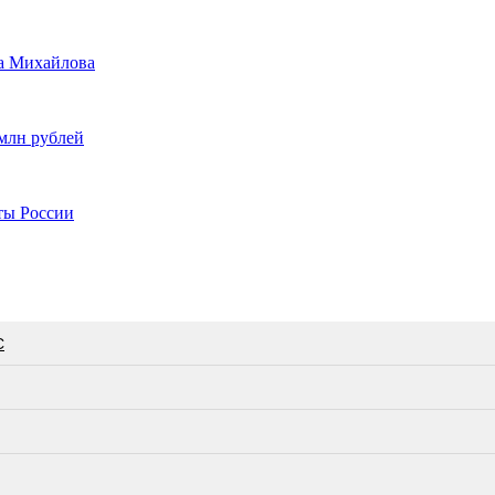
а Михайлова
 млн рублей
ты России
С