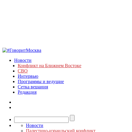
Новости
Конфликт на Ближнем Востоке
СВО
Интервью
Программы и ведущие
Сетка вещания
Редакция
Новости
Палестино-израильский конфликт