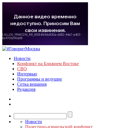
Новости
Конфликт на Ближнем Востоке
СВО
Интервью
Программы и ведущие
Сетка вещания
Редакция
Новости
Палестино-израильский конфликт