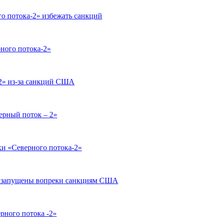
о потока-2» избежать санкций
рного потока-2»
 2» из-за санкций США
ерный поток – 2»
ки «Северного потока-2»
ут запущены вопреки санкциям США
ного потока -2»