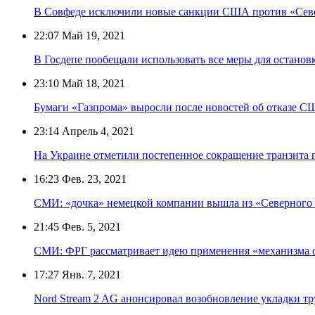
В Совфеде исключили новые санкции США против «Севе
22:07
Май 19, 2021
В Госдепе пообещали использовать все меры для останов
23:10
Май 18, 2021
Бумаги «Газпрома» выросли после новостей об отказе СШ
23:14
Апрель 4, 2021
На Украине отметили постепенное сокращение транзита г
16:23
Фев. 23, 2021
СМИ: «дочка» немецкой компании вышла из «Северного
21:45
Фев. 5, 2021
СМИ: ФРГ рассматривает идею применения «механизма о
17:27
Янв. 7, 2021
Nord Stream 2 AG анонсировал возобновление укладки т