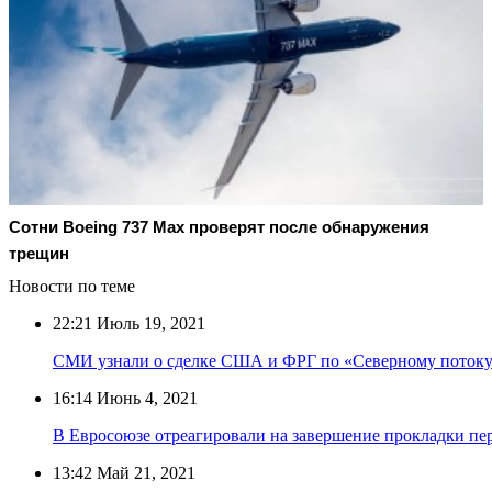
Сотни Boeing 737 Max проверят после обнаружения
трещин
Новости по теме
22:21
Июль 19, 2021
СМИ узнали о сделке США и ФРГ по «Северному потоку
16:14
Июнь 4, 2021
В Евросоюзе отреагировали на завершение прокладки пе
13:42
Май 21, 2021