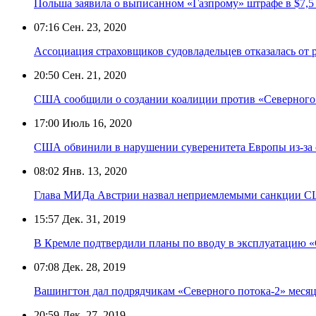
Польша заявила о выписанном «Газпрому» штрафе в $7,5
07:16
Сен. 23, 2020
Ассоциация страховщиков судовладельцев отказалась от р
20:50
Сен. 21, 2020
США сообщили о создании коалиции против «Северного
17:00
Июль 16, 2020
США обвинили в нарушении суверенитета Европы из-за 
08:02
Янв. 13, 2020
Глава МИДа Австрии назвал неприемлемыми санкции СШ
15:57
Дек. 31, 2019
В Кремле подтвердили планы по вводу в эксплуатацию «
07:08
Дек. 28, 2019
Вашингтон дал подрядчикам «Северного потока-2» месяц
20:59
Дек. 27, 2019