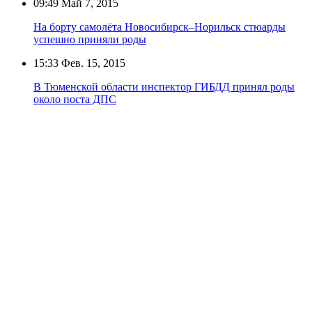
09:49
Май 7, 2015
На борту самолёта Новосибирск–Норильск стюарды
успешно приняли роды
15:33
Фев. 15, 2015
В Тюменской области инспектор ГИБДД принял роды
около поста ДПС