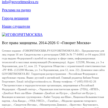
info@govoritmoskva.ru
Реклама на радио
Города вещания
Наши слушатели
Все права защищены. 2014-2026 © «Говорит Москва»
Сетевое издание «ГОВОРИТМОСКВА.РУ/GOVORITMOSKVA.RU». Предназначено для
лиц старше 16 лет. Свидетельство о регистрации СМИ Эл № 77-64961 от 04 марта 2016
года выдано Федеральной службой по надзору в сфере связи, информационных
технологий и массовых коммуникаций (Роскомнадзор). Адрес: 123298, Москва, ул. 3-я
Хорошевская, дом 12, пом. 22. Учредитель Общество с ограниченной ответственностью
«РУ ФМ» (123298 Москва, ул. 3-я Хорошевская, дом 12, пом. 22). Доменное имя сайта
GOVORITMOSKVA.RU. Территория распространения – Российская Федерация и
зарубежные страны. Языки: русский и английский. Главный редактор Бабаян Роман
Георгиевич. Email: info@govoritmoskva.ru. Номер телефона: +7 (495) 950-62-26
*Экстремистские и террористические организации, запрещенные в Российской
Федерации: «Правый сектор», «Украинская повстанческая армия» (УПА), «ИГИЛ»,
«Джабхат Фатх аш-Шам» (бывшая «Джабхат ан-Нусра», «Джебхат ан-Нусра»),
Коалиция исламских группировок «Хайят Тахрир аш-Шам», Национал-Большевистская
партия, «Аль-Каида», «УНА-УНСО», «Талибан», «Меджлис крымско-татарского
народа», «Свидетели Иеговы», «Мизантропик Дивижн», «Братство» Корчинского,