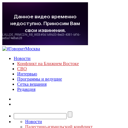
Новости
Конфликт на Ближнем Востоке
СВО
Интервью
Программы и ведущие
Сетка вещания
Редакция
Новости
Палестино-израильский конфликт