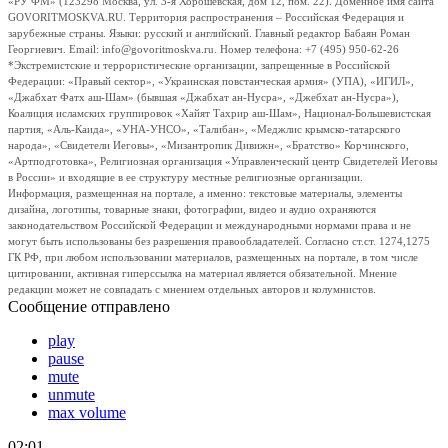
«РУ ФМ» (123298 Москва, ул. 3-я Хорошевская, дом 12, пом. 22). Доменное имя сайта
GOVORITMOSKVA.RU. Территория распространения – Российская Федерация и
зарубежные страны. Языки: русский и английский. Главный редактор Бабаян Роман
Георгиевич. Email: info@govoritmoskva.ru. Номер телефона: +7 (495) 950-62-26
*Экстремистские и террористические организации, запрещенные в Российской
Федерации: «Правый сектор», «Украинская повстанческая армия» (УПА), «ИГИЛ»,
«Джабхат Фатх аш-Шам» (бывшая «Джабхат ан-Нусра», «Джебхат ан-Нусра»),
Коалиция исламских группировок «Хайят Тахрир аш-Шам», Национал-Большевистская
партия, «Аль-Каида», «УНА-УНСО», «Талибан», «Меджлис крымско-татарского
народа», «Свидетели Иеговы», «Мизантропик Дивижн», «Братство» Корчинского,
«Артподготовка», Религиозная организация «Управленческий центр Свидетелей Иеговы
в России» и входящие в ее структуру местные религиозные организации.
Информация, размещенная на портале, а именно: текстовые материалы, элементы
дизайна, логотипы, товарные знаки, фотографии, видео и аудио охраняются
законодательством Российской Федерации и международными нормами права и не
могут быть использованы без разрешения правообладателей. Согласно ст.ст. 1274,1275
ГК РФ, при любом использовании материалов, размещенных на портале, в том числе
цитировании, активная гиперссылка на материал является обязательной. Мнение
редакции может не совпадать с мнением отдельных авторов и колумнистов.
Сообщение отправлено
play
pause
mute
unmute
max volume
02:01