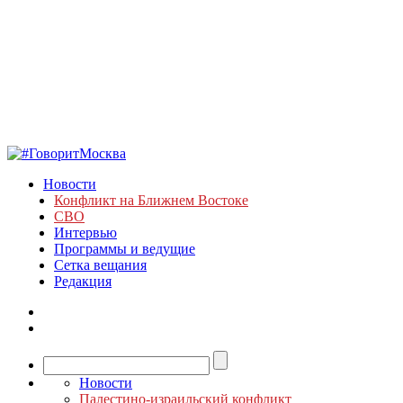
Новости
Конфликт на Ближнем Востоке
СВО
Интервью
Программы и ведущие
Сетка вещания
Редакция
Новости
Палестино-израильский конфликт