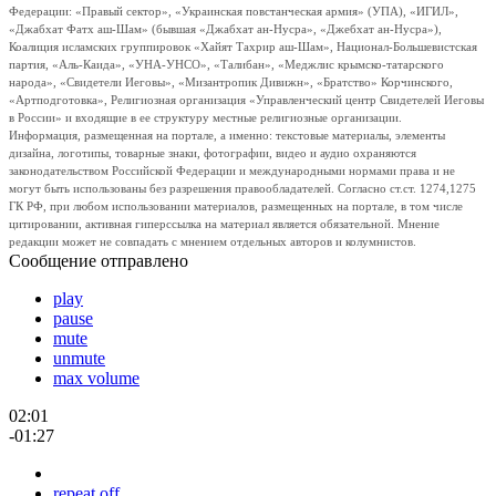
Федерации: «Правый сектор», «Украинская повстанческая армия» (УПА), «ИГИЛ»,
«Джабхат Фатх аш-Шам» (бывшая «Джабхат ан-Нусра», «Джебхат ан-Нусра»),
Коалиция исламских группировок «Хайят Тахрир аш-Шам», Национал-Большевистская
партия, «Аль-Каида», «УНА-УНСО», «Талибан», «Меджлис крымско-татарского
народа», «Свидетели Иеговы», «Мизантропик Дивижн», «Братство» Корчинского,
«Артподготовка», Религиозная организация «Управленческий центр Свидетелей Иеговы
в России» и входящие в ее структуру местные религиозные организации.
Информация, размещенная на портале, а именно: текстовые материалы, элементы
дизайна, логотипы, товарные знаки, фотографии, видео и аудио охраняются
законодательством Российской Федерации и международными нормами права и не
могут быть использованы без разрешения правообладателей. Согласно ст.ст. 1274,1275
ГК РФ, при любом использовании материалов, размещенных на портале, в том числе
цитировании, активная гиперссылка на материал является обязательной. Мнение
редакции может не совпадать с мнением отдельных авторов и колумнистов.
Сообщение отправлено
play
pause
mute
unmute
max volume
02:01
-01:27
repeat off