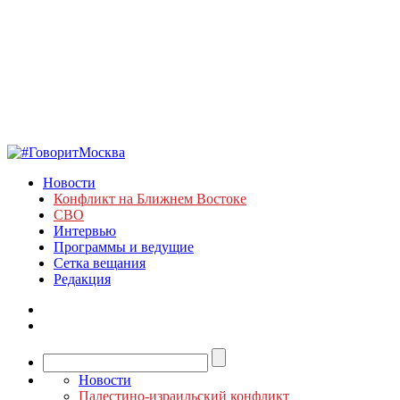
Новости
Конфликт на Ближнем Востоке
СВО
Интервью
Программы и ведущие
Сетка вещания
Редакция
Новости
Палестино-израильский конфликт