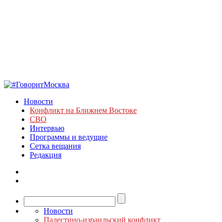
Новости
Конфликт на Ближнем Востоке
СВО
Интервью
Программы и ведущие
Сетка вещания
Редакция
Новости
Палестино-израильский конфликт