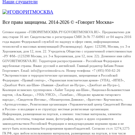
Наши слушатели
Все права защищены. 2014-2026 © «Говорит Москва»
Сетевое издание «ГОВОРИТМОСКВА.РУ/GOVORITMOSKVA.RU». Предназначено для
лиц старше 16 лет. Свидетельство о регистрации СМИ Эл № 77-64961 от 04 марта 2016
года выдано Федеральной службой по надзору в сфере связи, информационных
технологий и массовых коммуникаций (Роскомнадзор). Адрес: 123298, Москва, ул. 3-я
Хорошевская, дом 12, пом. 22. Учредитель Общество с ограниченной ответственностью
«РУ ФМ» (123298 Москва, ул. 3-я Хорошевская, дом 12, пом. 22). Доменное имя сайта
GOVORITMOSKVA.RU. Территория распространения – Российская Федерация и
зарубежные страны. Языки: русский и английский. Главный редактор Бабаян Роман
Георгиевич. Email: info@govoritmoskva.ru. Номер телефона: +7 (495) 950-62-26
*Экстремистские и террористические организации, запрещенные в Российской
Федерации: «Правый сектор», «Украинская повстанческая армия» (УПА), «ИГИЛ»,
«Джабхат Фатх аш-Шам» (бывшая «Джабхат ан-Нусра», «Джебхат ан-Нусра»),
Коалиция исламских группировок «Хайят Тахрир аш-Шам», Национал-Большевистская
партия, «Аль-Каида», «УНА-УНСО», «Талибан», «Меджлис крымско-татарского
народа», «Свидетели Иеговы», «Мизантропик Дивижн», «Братство» Корчинского,
«Артподготовка», Религиозная организация «Управленческий центр Свидетелей Иеговы
в России» и входящие в ее структуру местные религиозные организации.
Информация, размещенная на портале, а именно: текстовые материалы, элементы
дизайна, логотипы, товарные знаки, фотографии, видео и аудио охраняются
законодательством Российской Федерации и международными нормами права и не
могут быть использованы без разрешения правообладателей. Согласно ст.ст. 1274,1275
ГК РФ, при любом использовании материалов, размещенных на портале, в том числе