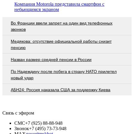
Компания Motorola представила смартфон с
небьющимся экраном
Во Франции ввели запрет на один вид телефонных
звонков
Медякова: отсутствие официальной работы снизит
пенсию
Назван размер средней пенсии в России
По Надеждину после побега в страну НАТО прилетел
новый удар
АБН24: Россия наказала США за поддержку Киева
Связь с эфиром
СМС
+7 (925) 88-88-948
Звонок
+7 (495) 73-73-948
MAX
govoritmskbot