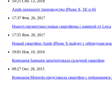
10:25
Сен. 13, 2018
Apple прекратит производство iPhone X, SE и 6S
17:37
Фев. 26, 2017
Huawei презентовал новые смартфоны с камерой от Leica
17:55
Янв. 20, 2017
Новый смартфон Apple iPhone X выйдет с обёрнутым вок
19:01
Ноя. 10, 2016
Компания Samsung запатентовала складной смартфон
09:27
Окт. 28, 2015
Компания Motorola представила смартфон с небьющимся