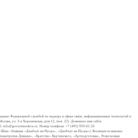
дано Федеральной службой по надзору в сфере связи, информационных технологий и
сква, ул. 3-я Хорошевская, дом 12, пом. 22). Доменное имя сайта
 info@govoritmoskva.ru. Номер телефона: +7 (495) 950-62-26
ш-Шам» (бывшая «Джабхат ан-Нусра», «Джебхат ан-Нусра»), Коалиция исламских
изантропик Дивижн», «Братство» Корчинского, «Артподготовка», Религиозная