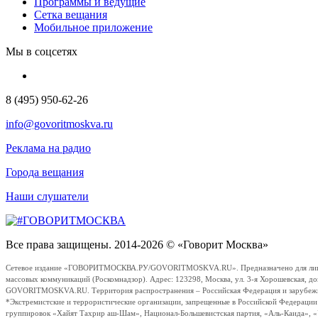
Программы и ведущие
Сетка вещания
Мобильное приложение
Мы в соцсетях
8 (495) 950-62-26
info@govoritmoskva.ru
Реклама на радио
Города вещания
Наши слушатели
Все права защищены. 2014-2026 © «Говорит Москва»
Сетевое издание «ГОВОРИТМОСКВА.РУ/GOVORITMOSKVA.RU». Предназначено для лиц стар
массовых коммуникаций (Роскомнадзор). Адрес: 123298, Москва, ул. 3-я Хорошевская, д
GOVORITMOSKVA.RU. Территория распространения – Российская Федерация и зарубежные с
*Экстремистские и террористические организации, запрещенные в Российской Федераци
группировок «Хайят Тахрир аш-Шам», Национал-Большевистская партия, «Аль-Каида», 