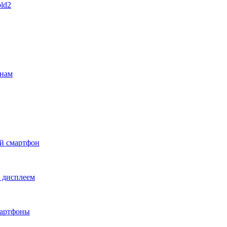
ld2
онам
й смартфон
 дисплеем
мартфоны