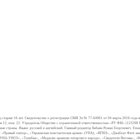
ше 16 лет. Свидетельство о регистрации СМИ Эл № 77-64961 от 04 марта 2016 года вы
ом 12, пом. 22. Учредитель Общество с ограниченной ответственностью «РУ ФМ» (123298 Мо
траны. Языки: русский и английский. Главный редактор Бабаян Роман Георгиевич. Email:
и: «Правый сектор», «Украинская повстанческая армия» (УПА), «ИГИЛ», «Джабхат Фатх а
«УНА-УНСО», «Талибан», «Меджлис крымско-татарского народа», «Свидетели Иеговы», «М