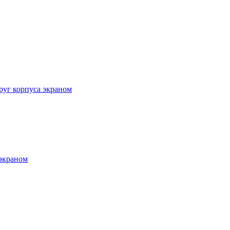
руг корпуса экраном
 экраном