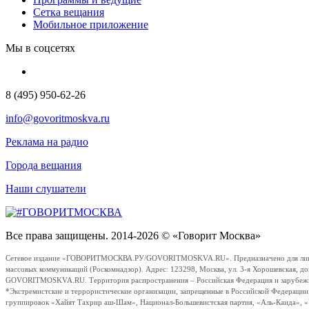
Сетка вещания
Мобильное приложение
Мы в соцсетях
8 (495) 950-62-26
info@govoritmoskva.ru
Реклама на радио
Города вещания
Наши слушатели
Все права защищены. 2014-2026 © «Говорит Москва»
Сетевое издание «ГОВОРИТМОСКВА.РУ/GOVORITMOSKVA.RU». Предназначено для лиц стар
массовых коммуникаций (Роскомнадзор). Адрес: 123298, Москва, ул. 3-я Хорошевская, д
GOVORITMOSKVA.RU. Территория распространения – Российская Федерация и зарубежные с
*Экстремистские и террористические организации, запрещенные в Российской Федераци
группировок «Хайят Тахрир аш-Шам», Национал-Большевистская партия, «Аль-Каида», 