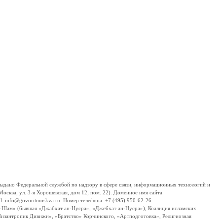
дано Федеральной службой по надзору в сфере связи, информационных технологий и
сква, ул. 3-я Хорошевская, дом 12, пом. 22). Доменное имя сайта
 info@govoritmoskva.ru. Номер телефона: +7 (495) 950-62-26
ш-Шам» (бывшая «Джабхат ан-Нусра», «Джебхат ан-Нусра»), Коалиция исламских
изантропик Дивижн», «Братство» Корчинского, «Артподготовка», Религиозная