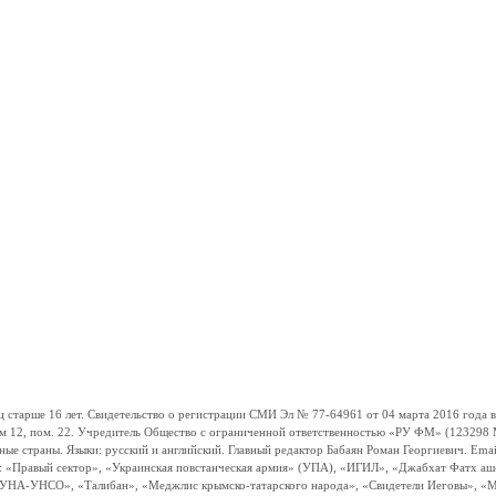
ше 16 лет. Свидетельство о регистрации СМИ Эл № 77-64961 от 04 марта 2016 года вы
ом 12, пом. 22. Учредитель Общество с ограниченной ответственностью «РУ ФМ» (123298 Мо
траны. Языки: русский и английский. Главный редактор Бабаян Роман Георгиевич. Email:
и: «Правый сектор», «Украинская повстанческая армия» (УПА), «ИГИЛ», «Джабхат Фатх а
«УНА-УНСО», «Талибан», «Меджлис крымско-татарского народа», «Свидетели Иеговы», «М