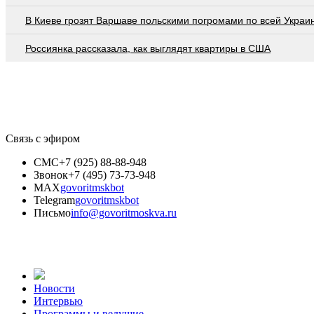
В Киеве грозят Варшаве польскими погромами по всей Украи
Россиянка рассказала, как выглядят квартиры в США
Связь с эфиром
СМС
+7 (925) 88-88-948
Звонок
+7 (495) 73-73-948
MAX
govoritmskbot
Telegram
govoritmskbot
Письмо
info@govoritmoskva.ru
Новости
Интервью
Программы и ведущие