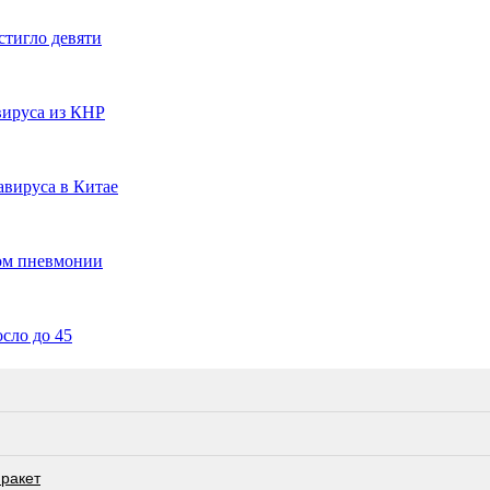
стигло девяти
вируса из КНР
авируса в Китае
пом пневмонии
сло до 45
 ракет