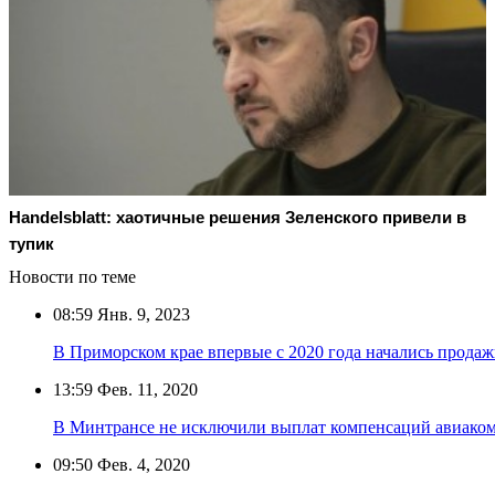
Handelsblatt: хаотичные решения Зеленского привели в
тупик
Новости по теме
08:59
Янв. 9, 2023
В Приморском крае впервые с 2020 года начались продаж
13:59
Фев. 11, 2020
В Минтрансе не исключили выплат компенсаций авиаком
09:50
Фев. 4, 2020