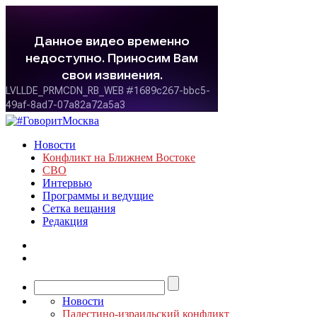
Новости
Конфликт на Ближнем Востоке
СВО
Интервью
Программы и ведущие
Сетка вещания
Редакция
Новости
Палестино-израильский конфликт