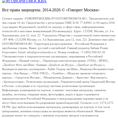
Все права защищены. 2014-2026 © «Говорит Москва»
Сетевое издание «ГОВОРИТМОСКВА.РУ/GOVORITMOSKVA.RU». Предназначено для
лиц старше 16 лет. Свидетельство о регистрации СМИ Эл № 77-64961 от 04 марта 2016
года выдано Федеральной службой по надзору в сфере связи, информационных
технологий и массовых коммуникаций (Роскомнадзор). Адрес: 123298, Москва, ул. 3-я
Хорошевская, дом 12, пом. 22. Учредитель Общество с ограниченной ответственностью
«РУ ФМ» (123298 Москва, ул. 3-я Хорошевская, дом 12, пом. 22). Доменное имя сайта
GOVORITMOSKVA.RU. Территория распространения – Российская Федерация и
зарубежные страны. Языки: русский и английский. Главный редактор Бабаян Роман
Георгиевич. Email: info@govoritmoskva.ru. Номер телефона: +7 (495) 950-62-26
*Экстремистские и террористические организации, запрещенные в Российской
Федерации: «Правый сектор», «Украинская повстанческая армия» (УПА), «ИГИЛ»,
«Джабхат Фатх аш-Шам» (бывшая «Джабхат ан-Нусра», «Джебхат ан-Нусра»),
Коалиция исламских группировок «Хайят Тахрир аш-Шам», Национал-Большевистская
партия, «Аль-Каида», «УНА-УНСО», «Талибан», «Меджлис крымско-татарского
народа», «Свидетели Иеговы», «Мизантропик Дивижн», «Братство» Корчинского,
«Артподготовка», Религиозная организация «Управленческий центр Свидетелей Иеговы
в России» и входящие в ее структуру местные религиозные организации.
Информация, размещенная на портале, а именно: текстовые материалы, элементы
дизайна, логотипы, товарные знаки, фотографии, видео и аудио охраняются
законодательством Российской Федерации и международными нормами права и не
могут быть использованы без разрешения правообладателей. Согласно ст.ст. 1274,1275
ГК РФ, при любом использовании материалов, размещенных на портале, в том числе
цитировании, активная гиперссылка на материал является обязательной. Мнение
редакции может не совпадать с мнением отдельных авторов и колумнистов.