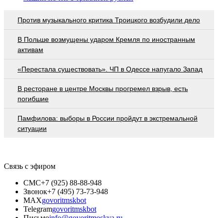
Против музыкального критика Троицкого возбудили дело
В Польше возмущены ударом Кремля по иностранным
активам
«Перестала существовать». ЧП в Одессе напугало Запад
В ресторане в центре Москвы прогремел взрыв, есть
погибшие
Памфилова: выборы в России пройдут в экстремальной
ситуации
Связь с эфиром
СМС
+7 (925) 88-88-948
Звонок
+7 (495) 73-73-948
MAX
govoritmskbot
Telegram
govoritmskbot
Письмо
info@govoritmoskva.ru