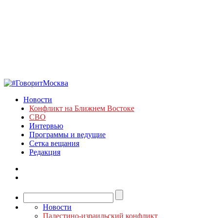
Новости
Конфликт на Ближнем Востоке
СВО
Интервью
Программы и ведущие
Сетка вещания
Редакция
Новости
Палестино-израильский конфликт