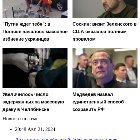
"Путин ждет тебя": в
Соскин: визит Зеленского в
Польше началось массовое
США оказался полным
избиение украинцев
провалом
Увеличилось число
Медведев назвал
задержанных за массовую
единственный способ
драку в Челябинске
сохранить РФ
Новости по теме
20:48
Авг. 21, 2024
Доля ипотеки в общем объёме кредитов в июле