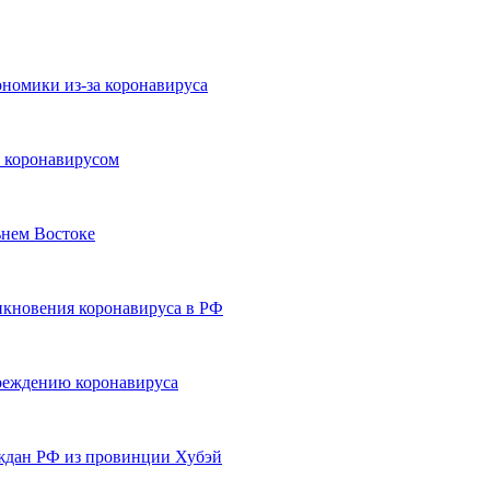
ономики из-за коронавируса
с коронавирусом
ьнем Востоке
икновения коронавируса в РФ
реждению коронавируса
аждан РФ из провинции Хубэй