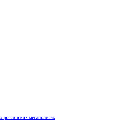
х российских мегаполисах