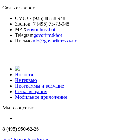
Связь с эфиром
СМС
+7 (925) 88-88-948
Звонок
+7 (495) 73-73-948
MAX
govoritmskbot
Telegram
govoritmskbot
Письмо
info@govoritmoskva.ru
Новости
Интервью
Программы и ведущие
Сетка вещания
Мобильное приложение
Мы в соцсетях
8 (495) 950-62-26
info@govoritmoskva.ru