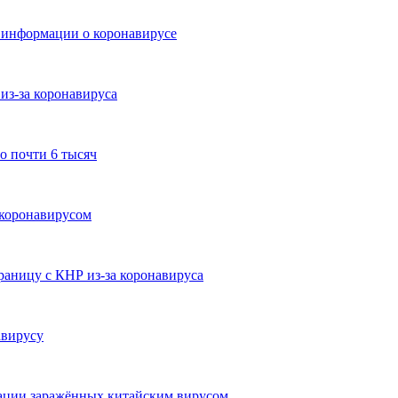
 информации о коронавирусе
из-за коронавируса
о почти 6 тысяч
 коронавирусом
раницу с КНР из-за коронавируса
авирусу
зации заражённых китайским вирусом