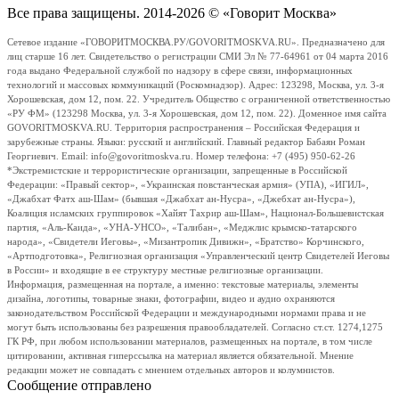
Все права защищены. 2014-2026 © «Говорит Москва»
Сетевое издание «ГОВОРИТМОСКВА.РУ/GOVORITMOSKVA.RU». Предназначено для
лиц старше 16 лет. Свидетельство о регистрации СМИ Эл № 77-64961 от 04 марта 2016
года выдано Федеральной службой по надзору в сфере связи, информационных
технологий и массовых коммуникаций (Роскомнадзор). Адрес: 123298, Москва, ул. 3-я
Хорошевская, дом 12, пом. 22. Учредитель Общество с ограниченной ответственностью
«РУ ФМ» (123298 Москва, ул. 3-я Хорошевская, дом 12, пом. 22). Доменное имя сайта
GOVORITMOSKVA.RU. Территория распространения – Российская Федерация и
зарубежные страны. Языки: русский и английский. Главный редактор Бабаян Роман
Георгиевич. Email: info@govoritmoskva.ru. Номер телефона: +7 (495) 950-62-26
*Экстремистские и террористические организации, запрещенные в Российской
Федерации: «Правый сектор», «Украинская повстанческая армия» (УПА), «ИГИЛ»,
«Джабхат Фатх аш-Шам» (бывшая «Джабхат ан-Нусра», «Джебхат ан-Нусра»),
Коалиция исламских группировок «Хайят Тахрир аш-Шам», Национал-Большевистская
партия, «Аль-Каида», «УНА-УНСО», «Талибан», «Меджлис крымско-татарского
народа», «Свидетели Иеговы», «Мизантропик Дивижн», «Братство» Корчинского,
«Артподготовка», Религиозная организация «Управленческий центр Свидетелей Иеговы
в России» и входящие в ее структуру местные религиозные организации.
Информация, размещенная на портале, а именно: текстовые материалы, элементы
дизайна, логотипы, товарные знаки, фотографии, видео и аудио охраняются
законодательством Российской Федерации и международными нормами права и не
могут быть использованы без разрешения правообладателей. Согласно ст.ст. 1274,1275
ГК РФ, при любом использовании материалов, размещенных на портале, в том числе
цитировании, активная гиперссылка на материал является обязательной. Мнение
редакции может не совпадать с мнением отдельных авторов и колумнистов.
Сообщение отправлено