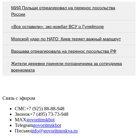
МИД Польши отреагировал на перенос посольства
России
«Все оставили»: экс-комбат ВСУ о Гуляйполе
Морской удар по НАТО: Киев теряет важный маршрут
Варшава отреагировала на перенос посольства РФ
Жители деревни приняли пограничника за сотрудника
военкомата
Связь с эфиром
СМС
+7 (925) 88-88-948
Звонок
+7 (495) 73-73-948
MAX
govoritmskbot
Telegram
govoritmskbot
Письмо
info@govoritmoskva.ru