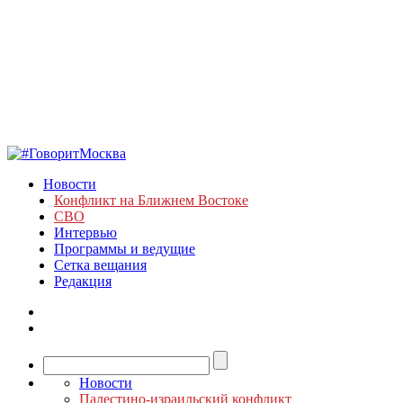
Новости
Конфликт на Ближнем Востоке
СВО
Интервью
Программы и ведущие
Сетка вещания
Редакция
Новости
Палестино-израильский конфликт