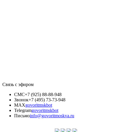
Связь с эфиром
СМС
+7 (925) 88-88-948
Звонок
+7 (495) 73-73-948
MAX
govoritmskbot
Telegram
govoritmskbot
Письмо
info@govoritmoskva.ru