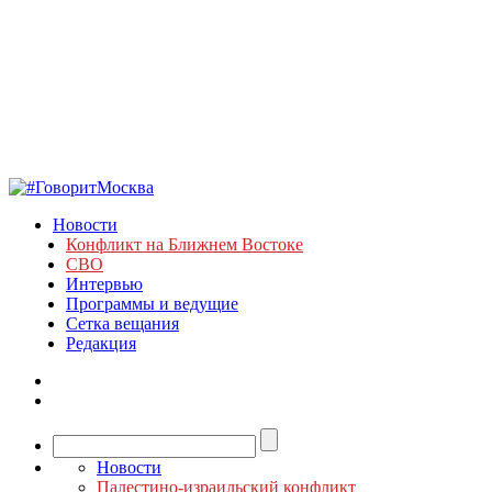
Новости
Конфликт на Ближнем Востоке
СВО
Интервью
Программы и ведущие
Сетка вещания
Редакция
Новости
Палестино-израильский конфликт