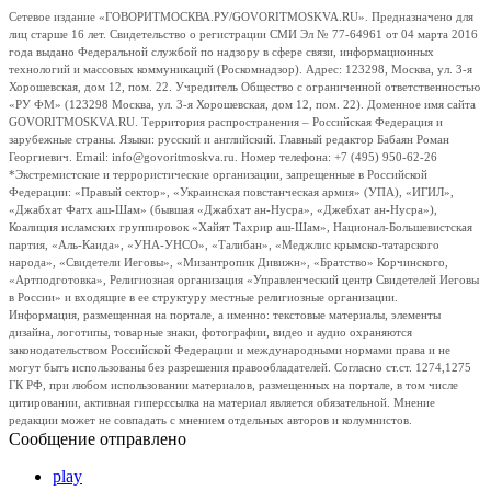
Сетевое издание «ГОВОРИТМОСКВА.РУ/GOVORITMOSKVA.RU». Предназначено для
лиц старше 16 лет. Свидетельство о регистрации СМИ Эл № 77-64961 от 04 марта 2016
года выдано Федеральной службой по надзору в сфере связи, информационных
технологий и массовых коммуникаций (Роскомнадзор). Адрес: 123298, Москва, ул. 3-я
Хорошевская, дом 12, пом. 22. Учредитель Общество с ограниченной ответственностью
«РУ ФМ» (123298 Москва, ул. 3-я Хорошевская, дом 12, пом. 22). Доменное имя сайта
GOVORITMOSKVA.RU. Территория распространения – Российская Федерация и
зарубежные страны. Языки: русский и английский. Главный редактор Бабаян Роман
Георгиевич. Email: info@govoritmoskva.ru. Номер телефона: +7 (495) 950-62-26
*Экстремистские и террористические организации, запрещенные в Российской
Федерации: «Правый сектор», «Украинская повстанческая армия» (УПА), «ИГИЛ»,
«Джабхат Фатх аш-Шам» (бывшая «Джабхат ан-Нусра», «Джебхат ан-Нусра»),
Коалиция исламских группировок «Хайят Тахрир аш-Шам», Национал-Большевистская
партия, «Аль-Каида», «УНА-УНСО», «Талибан», «Меджлис крымско-татарского
народа», «Свидетели Иеговы», «Мизантропик Дивижн», «Братство» Корчинского,
«Артподготовка», Религиозная организация «Управленческий центр Свидетелей Иеговы
в России» и входящие в ее структуру местные религиозные организации.
Информация, размещенная на портале, а именно: текстовые материалы, элементы
дизайна, логотипы, товарные знаки, фотографии, видео и аудио охраняются
законодательством Российской Федерации и международными нормами права и не
могут быть использованы без разрешения правообладателей. Согласно ст.ст. 1274,1275
ГК РФ, при любом использовании материалов, размещенных на портале, в том числе
цитировании, активная гиперссылка на материал является обязательной. Мнение
редакции может не совпадать с мнением отдельных авторов и колумнистов.
Сообщение отправлено
play