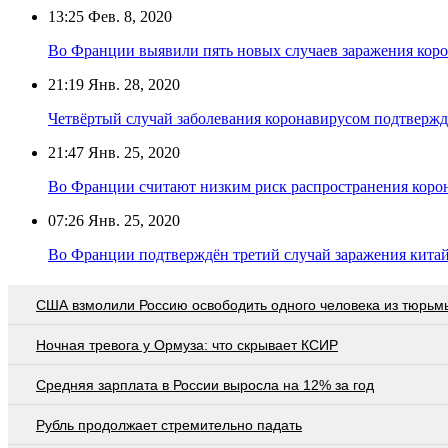
13:25
Фев. 8, 2020
Во Франции выявили пять новых случаев заражения кор
21:19
Янв. 28, 2020
Четвёртый случай заболевания коронавирусом подтверж
21:47
Янв. 25, 2020
Во Франции считают низким риск распространения корон
07:26
Янв. 25, 2020
Во Франции подтверждён третий случай заражения кита
США взмолили Россию освободить одного человека из тюрьм
Ночная тревога у Ормуза: что скрывает КСИР
Средняя зарплата в России выросла на 12% за год
Рубль продолжает стремительно падать