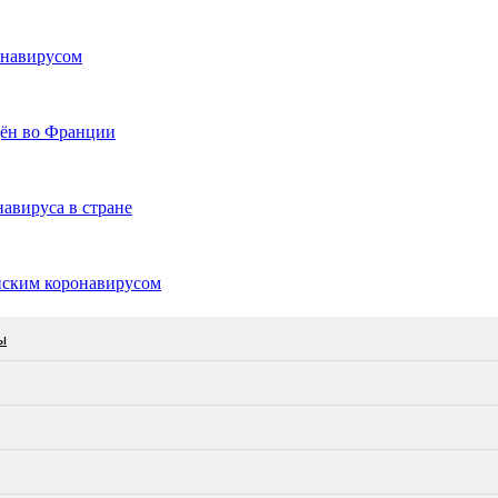
онавирусом
дён во Франции
авируса в стране
йским коронавирусом
ы