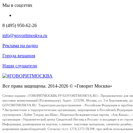
Мы в соцсетях
8 (495) 950-62-26
info@govoritmoskva.ru
Реклама на радио
Города вещания
Наши слушатели
Все права защищены. 2014-2026 © «Говорит Москва»
Сетевое издание «ГОВОРИТМОСКВА.РУ/GOVORITMOSKVA.RU». Предназначено для лиц стар
массовых коммуникаций (Роскомнадзор). Адрес: 123298, Москва, ул. 3-я Хорошевская, д
GOVORITMOSKVA.RU. Территория распространения – Российская Федерация и зарубежные с
*Экстремистские и террористические организации, запрещенные в Российской Федераци
группировок «Хайят Тахрир аш-Шам», Национал-Большевистская партия, «Аль-Каида», 
организация «Управленческий центр Свидетелей Иеговы в России» и входящие в ее струк
Информация, размещенная на портале, а именно: текстовые материалы, элементы дизайна
разрешения правообладателей. Согласно ст.ст. 1274,1275 ГК РФ, при любом использовани