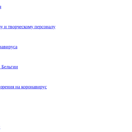
я
му и творческому персоналу
навируса
 Бельгии
озрения на коронавирус
м