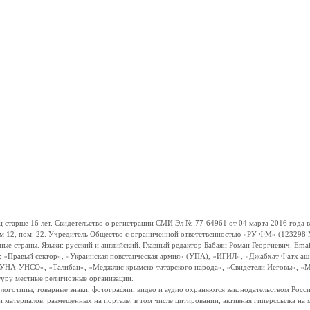
ше 16 лет. Свидетельство о регистрации СМИ Эл № 77-64961 от 04 марта 2016 года вы
ом 12, пом. 22. Учредитель Общество с ограниченной ответственностью «РУ ФМ» (123298 Мо
траны. Языки: русский и английский. Главный редактор Бабаян Роман Георгиевич. Email:
и: «Правый сектор», «Украинская повстанческая армия» (УПА), «ИГИЛ», «Джабхат Фатх а
«УНА-УНСО», «Талибан», «Меджлис крымско-татарского народа», «Свидетели Иеговы», «М
туру местные религиозные организации.
, логотипы, товарные знаки, фотографии, видео и аудио охраняются законодательством Ро
и материалов, размещенных на портале, в том числе цитировании, активная гиперссылка на 