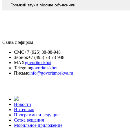
Громкий звук в Москве объяснили
Связь с эфиром
СМС
+7 (925) 88-88-948
Звонок
+7 (495) 73-73-948
MAX
govoritmskbot
Telegram
govoritmskbot
Письмо
info@govoritmoskva.ru
Новости
Интервью
Программы и ведущие
Сетка вещания
Мобильное приложение