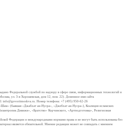
дано Федеральной службой по надзору в сфере связи, информационных технологий и
сква, ул. 3-я Хорошевская, дом 12, пом. 22). Доменное имя сайта
 info@govoritmoskva.ru. Номер телефона: +7 (495) 950-62-26
ш-Шам» (бывшая «Джабхат ан-Нусра», «Джебхат ан-Нусра»), Коалиция исламских
изантропик Дивижн», «Братство» Корчинского, «Артподготовка», Религиозная
ссийской Федерации и международными нормами права и не могут быть использованы без
материал является обязательной. Мнение редакции может не совпадать с мнением