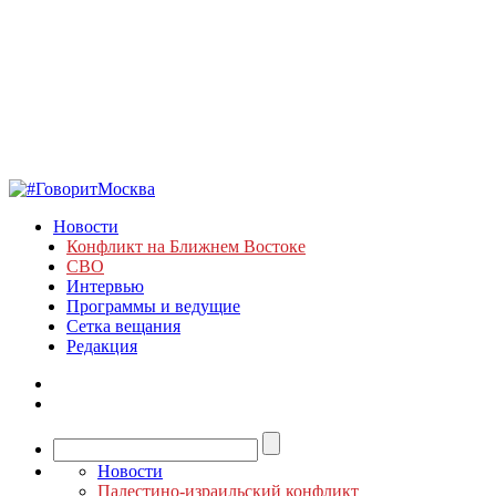
Новости
Конфликт на Ближнем Востоке
СВО
Интервью
Программы и ведущие
Сетка вещания
Редакция
Новости
Палестино-израильский конфликт