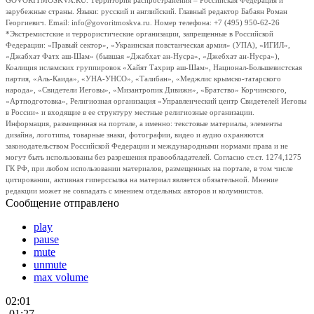
GOVORITMOSKVA.RU. Территория распространения – Российская Федерация и
зарубежные страны. Языки: русский и английский. Главный редактор Бабаян Роман
Георгиевич. Email: info@govoritmoskva.ru. Номер телефона: +7 (495) 950-62-26
*Экстремистские и террористические организации, запрещенные в Российской
Федерации: «Правый сектор», «Украинская повстанческая армия» (УПА), «ИГИЛ»,
«Джабхат Фатх аш-Шам» (бывшая «Джабхат ан-Нусра», «Джебхат ан-Нусра»),
Коалиция исламских группировок «Хайят Тахрир аш-Шам», Национал-Большевистская
партия, «Аль-Каида», «УНА-УНСО», «Талибан», «Меджлис крымско-татарского
народа», «Свидетели Иеговы», «Мизантропик Дивижн», «Братство» Корчинского,
«Артподготовка», Религиозная организация «Управленческий центр Свидетелей Иеговы
в России» и входящие в ее структуру местные религиозные организации.
Информация, размещенная на портале, а именно: текстовые материалы, элементы
дизайна, логотипы, товарные знаки, фотографии, видео и аудио охраняются
законодательством Российской Федерации и международными нормами права и не
могут быть использованы без разрешения правообладателей. Согласно ст.ст. 1274,1275
ГК РФ, при любом использовании материалов, размещенных на портале, в том числе
цитировании, активная гиперссылка на материал является обязательной. Мнение
редакции может не совпадать с мнением отдельных авторов и колумнистов.
Сообщение отправлено
play
pause
mute
unmute
max volume
02:01
-01:27