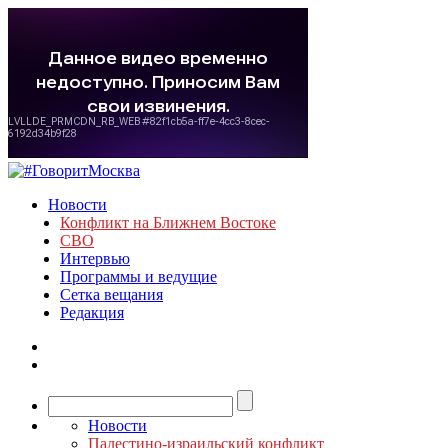
Новости
Конфликт на Ближнем Востоке
СВО
Интервью
Программы и ведущие
Сетка вещания
Редакция
Новости
Палестино-израильский конфликт